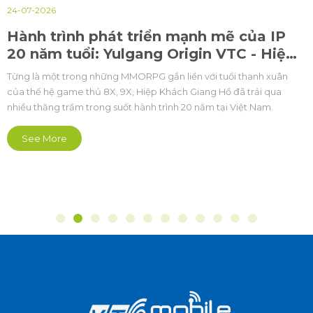
24-07-2026
Hành trình phát triển mạnh mẽ của IP
20 năm tuổi: Yulgang Origin VTC - Hiệp
khách PC
Từng là một trong những MMORPG gắn liền với tuổi thanh xuân
của thế hệ game thủ 8X, 9X, Hiệp Khách Giang Hồ đã trải qua
nhiều thăng trầm trong suốt hành trình 20 năm tại Việt Nam.
See More