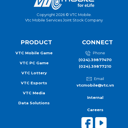
Copyright 2026 © VTC Mobile.
Vtc Mobile Services Joint Stock Company
PRODUCT
CONNECT
VTC Mobile Game
Phone
(024).39877470
VTC PC Game
(024).39877210
VTC Lottery
Email
VTC Esports
vtcmobile@vtc.vn
VTC Media
Internal
Data Solutions
Careers