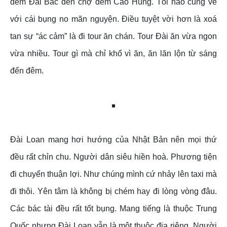
đêm Đài Bắc đến chợ đêm Cao Hùng. Tối nào cũng về
với cái bụng no mãn nguyện. Điều tuyệt vời hơn là xoá
tan sự “ác cảm” là đi tour ăn chán. Tour Đài ăn vừa ngon
vừa nhiều. Tour gì mà chỉ khổ vì ăn, ăn lăn lộn từ sáng
đến đêm.
Đài Loan mang hơi hướng của Nhật Bản nên mọi thứ
đều rất chỉn chu. Người dân siêu hiền hoà. Phương tiện
đi chuyển thuận lợi. Như chúng mình cứ nhảy lên taxi mà
đi thôi. Yên tâm là không bị chém hay đi lòng vòng đâu.
Các bác tài đều rất tốt bụng. Mang tiếng là thuộc Trung
Quốc nhưng Đài Loan vẫn là một thuộc địa riêng. Người