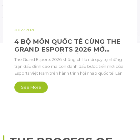
Jul 27 2026
4 BỘ MÔN QUỐC TẾ CÙNG THE
GRAND ESPORTS 2026 MỞ
CÁNH CỬA KẾT NỐI THẾ GIỚI
The Grand Esports 2026 không chỉ là nơi quy tụ những
trận đấu đỉnh cao mà còn đánh dấu bước tiến mới của
Esports Việt Nam trên hành trình hội nhập quốc tế. Lần
đầu tiên, bốn bộ môn quốc tế gồm Audition PC, Au
Mobile, Street Fighter 6 và Summoners War: Sky Arena
See More
cùng góp mặt trong một kỳ đại hội quy mô lớn, quy tụ
tuyển thủ và cộng đồng người hâm mộ từ nhiều quốc
gia.