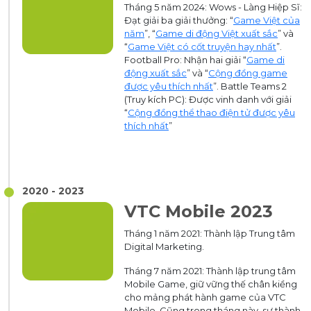
Tháng 5 năm 2024: Wows - Làng Hiệp Sĩ:
Đạt giải ba giải thưởng: “
Game Việt của
năm
”, “
Game di động Việt xuất sắc
” và
“
Game Việt có cốt truyện hay nhất
”.
Football Pro: Nhận hai giải “
Game di
động xuất sắc
” và “
Cộng đồng game
được yêu thích nhất
”. Battle Teams 2
(Truy kích PC): Được vinh danh với giải
“
Cộng đồng thể thao điện tử được yêu
thích nhất
”
2020 - 2023
VTC Mobile 2023
Tháng 1 năm 2021: Thành lập Trung tâm
Digital Marketing.
Tháng 7 năm 2021: Thành lập trung tâm
Mobile Game, giữ vững thế chân kiềng
cho mảng phát hành game của VTC
Mobile. Cũng trong tháng này, sự thành