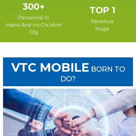
300
+
TOP 1
Personnel In
Revenue
Hanoi And Ho Chi Minh
Huge
City
VTC MOBILE
BORN TO
DO?