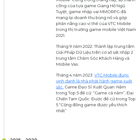
công của tựa game Giang Hồ Ngũ
Tuyệt, game nhập vai MMORPG đã
mang lại doanh thu bùng nổ và góp
phần nâng cao vị thế của VTC Mobile
trong thị trường game mobile Việt Nam
2021.
Tháng 9 năm 2022: Thành lập trung tâm
Giải Pháp Dữ Liệu trên cơ sở sát nhập 2
trung tâm Chăm Sóc Khách Hàng và
Mobile Vas.
Tháng 4 năm 2023:
VTC Mobile được
vinh danh là nhà phát hành game xuất
sắc
, Game Đạo Sĩ Xuất Quan: Nằm
trong Top 5 đề cử: “Game cả năm”, Đại
Chiến Tam Quốc: Được đề cử trong Top
5 “Cộng đồng game được yêu thích
nhất”
2016 - 2020