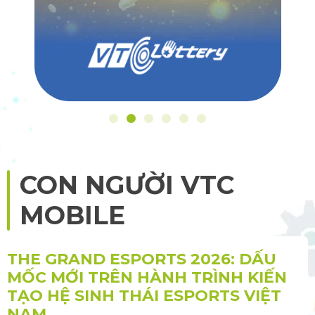
CON NGƯỜI VTC
MOBILE
THE GRAND ESPORTS 2026: DẤU
MỐC MỚI TRÊN HÀNH TRÌNH KIẾN
TẠO HỆ SINH THÁI ESPORTS VIỆT
NAM