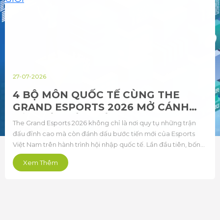
27-07-2026
4 BỘ MÔN QUỐC TẾ CÙNG THE
GRAND ESPORTS 2026 MỞ CÁNH
CỬA KẾT NỐI THẾ GIỚI
The Grand Esports 2026 không chỉ là nơi quy tụ những trận
đấu đỉnh cao mà còn đánh dấu bước tiến mới của Esports
Việt Nam trên hành trình hội nhập quốc tế. Lần đầu tiên, bốn
bộ môn quốc tế gồm Audition PC, Au Mobile, Street Fighter 6
Xem Thêm
và Summoners War: Sky Arena cùng góp mặt trong một kỳ
đại hội quy mô lớn, quy tụ tuyển thủ và cộng đồng người hâm
mộ từ nhiều quốc gia.