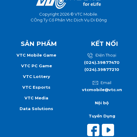
Copyright 2026 © VTC Mobile.
CÔng Ty Cổ Phần Vtc Dịch Vụ Di Động
SẢN PHẨM
KẾT NỐI
VTC Mobile Game
Điện Thoại
(024).39877470
VTC PC Game
(024).39877210
VTC Lottery
Email
VTC Esports
vtcmobile@vtc.vn
VTC Media
Nội bộ
Data Solutions
Tuyển Dụng