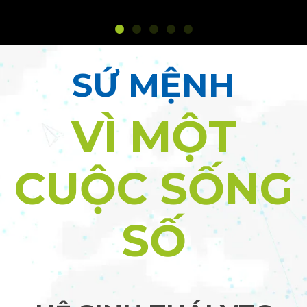
SỨ MỆNH
VÌ MỘT
CUỘC SỐNG
SỐ