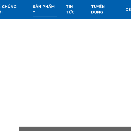
Ề CHÚNG
SẢN PHẨM
TIN
TUYỂN
C
ÔI
TỨC
DỤNG