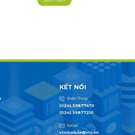
Xem Thêm
KẾT NỐI
e
Điện Thoại
(024).39877470
(024).39877210
Email
vtcmobile@vtc.vn