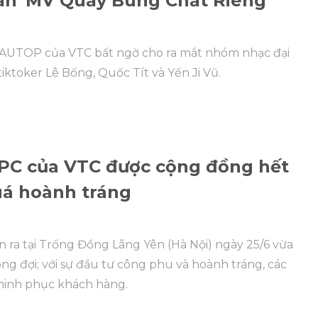
ấn' MV Quẩy Bùng Chất Riêng
AUTOP của VTC bất ngờ cho ra mắt nhóm nhạc đại
tiktoker Lê Bống, Quốc Tít và Yến Ji Vũ.
h PC của VTC được cộng đồng hết
quá hoành tráng
n ra tại Trống Đồng Lãng Yên (Hà Nội) ngày 25/6 vừa
g đợi; với sự đầu tư công phu và hoành tráng, các
chinh phục khách hàng.