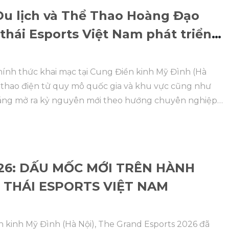
Du lịch và Thể Thao Hoàng Đạo
thái Esports Việt Nam phát triển,
ững
hính thức khai mạc tại Cung Điền kinh Mỹ Đình (Hà
hể thao điện tử quy mô quốc gia và khu vực cũng như
tráng mở ra kỷ nguyên mới theo hướng chuyên nghiệp
26: DẤU MỐC MỚI TRÊN HÀNH
H THÁI ESPORTS VIỆT NAM
ền kinh Mỹ Đình (Hà Nội), The Grand Esports 2026 đã