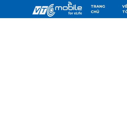
TRANG
V
CHỦ
T