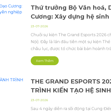
Thứ trưởng Bộ Văn hoá, 
Cương: Xây dựng hệ sinh 
chuyên nghiệp và bền v
23-07-2026
Chuỗi sự kiện The Grand Esports 2026 c
Nội). Đây là lần đầu tiên một sự kiện T
châu lục, được tổ chức bài bản hoành 
hóa sâu sắc.
Xem Thêm
THE GRAND ESPORTS 20
TRÌNH KIẾN TẠO HỆ SIN
23-07-2026
Sau 4 ngày diễn ra sôi động tại Cung Đi