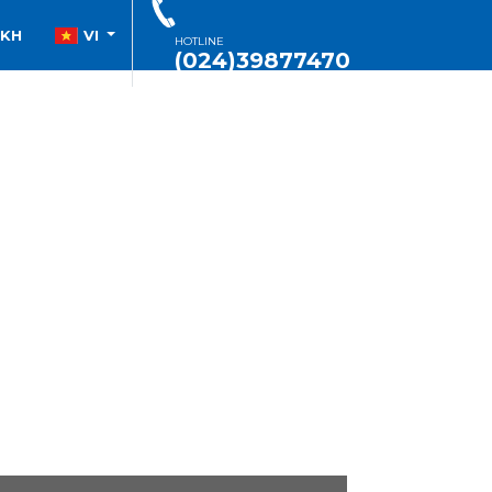
SKH
VI
HOTLINE
(024)39877470