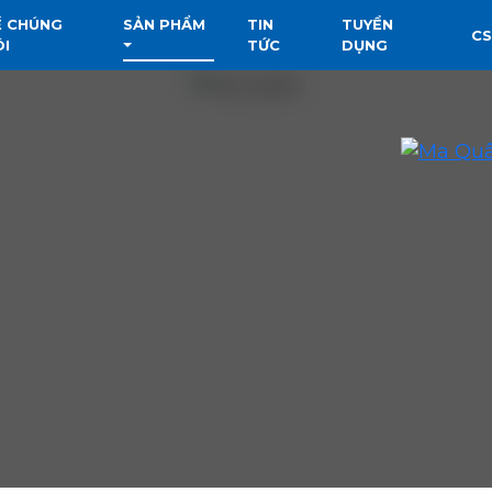
Ề CHÚNG
SẢN PHẨM
TIN
TUYỂN
C
ÔI
TỨC
DỤNG