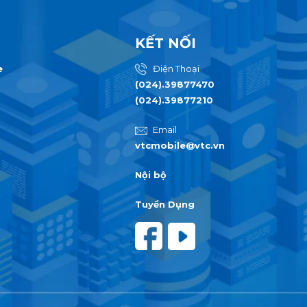
KẾT NỐI
e
Điện Thoại
(024).39877470
(024).39877210
Email
vtcmobile@vtc.vn
Nội bộ
Tuyển Dụng