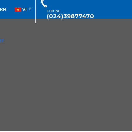
SKH
VI
HOTLINE
(024)39877470