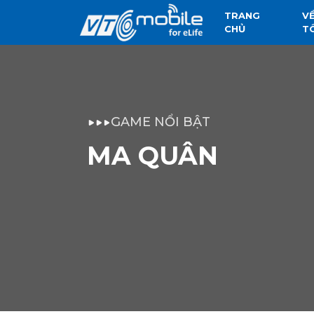
TRANG
V
CHỦ
T
GAME NỔI BẬT
MA QUÂN