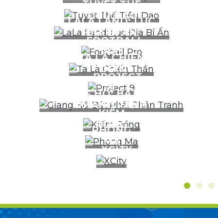
TUYỆT THẾ
TIÊU DAO
LALA LAND: LỤC
ĐỊA BÍ ẨN
FOOTBALL
PRO
TA LÀ CHIẾN
THẦN
PROJECT
9
GIANG HỒ: BÁT PHÁI
PHÂN TRANH
KIẾM
RỒNG
PHONG
MA
XCITY