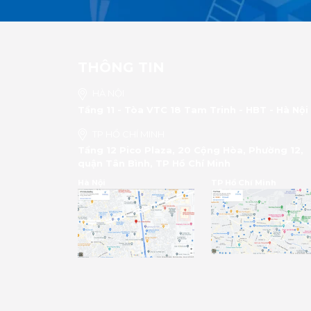
THÔNG TIN
HÀ NỘI
Tầng 11 - Tòa VTC 18 Tam Trinh - HBT - Hà Nội
TP HỒ CHÍ MINH
Tầng 12 Pico Plaza, 20 Cộng Hòa, Phường 12,
quận Tân Bình, TP Hồ Chí Minh
Hà Nội
TP Hồ Chí Minh