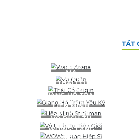
TẤT 
WAR 3
ARENA
MA
QUÂN
THÁI CỔ
ORIGIN
GIANG HỒ TRẢM
YÊU KÝ
LIÊN MINH
STICKMAN
VÔ ĐỊCH TU
TIÊN GIỚI
WOWS: LÀNG
HIỆP SĨ