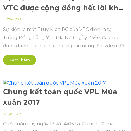
VTC được cộng đồng hết lời khen
ngợi vì đầu tư quá hoành tráng
11-07-2023
Sự kiện ra mắt Truy Kích PC của VTC diễn ra tại
Trống Đồng Lãng Yên (Hà Nội) ngày 25/6 vừa qua
được đánh giá thành công ngoài mong đợi; với sự đầu
tư công phu và hoành tráng, các màn trình diễn ấn
Xem Thêm
tượng và hoàn toàn chinh phục khách hàng.
Chung kết toàn quốc VPL Mùa
xuân 2017
12-05-2017
Cuối tuần này ngày 13 và 14/05 tại Cung thể thao