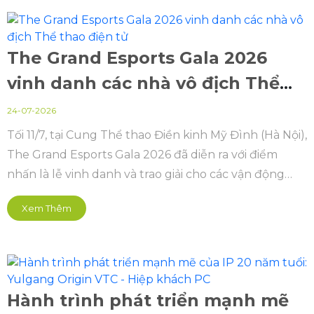
chính thức khởi động hệ thống giải đấu The Grand
Esports 2026 với hai sân chơi đỉnh ca
The Grand Esports Gala 2026
vinh danh các nhà vô địch Thể
thao điện tử
24-07-2026
Tối 11/7, tại Cung Thể thao Điền kinh Mỹ Đình (Hà Nội),
The Grand Esports Gala 2026 đã diễn ra với điểm
nhấn là lễ vinh danh và trao giải cho các vận động
viên, đội tuyển xuất sắc sau chuỗi giải đấu Cúp Thể
Xem Thêm
thao điện tử Quốc gia (Vietnam Esports National Cup
- VENC) và Esports Grand Championship (EGC).
Hành trình phát triển mạnh mẽ