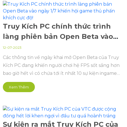
trong nước.
Truy Kích PC chính thức trình
làng phiên bản Open Beta vào
ngày 1/7 khiến hội game thủ
12-07-2023
phấn khích cực độ!
Các thông tin về ngày khai mở Open Beta của Truy
Kích PC đang khiến người chơi hệ FPS sốt sắng hơn
bao giờ hết vì có chứa tới ít nhất 10 sự kiện ingame
cực HOT, và vô số ưu đãi cho các game thủ tham gia
Xem Thêm
trải nghiệm từ phiên bản Alpha Test, Close Beta trước
đó.
Sự kiện ra mắt Truy Kích PC của