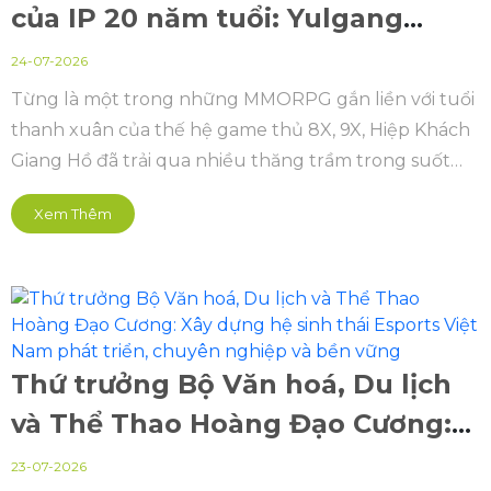
của IP 20 năm tuổi: Yulgang
Origin VTC - Hiệp khách PC
24-07-2026
Từng là một trong những MMORPG gắn liền với tuổi
thanh xuân của thế hệ game thủ 8X, 9X, Hiệp Khách
Giang Hồ đã trải qua nhiều thăng trầm trong suốt
hành trình 20 năm tại Việt Nam.
Xem Thêm
Thứ trưởng Bộ Văn hoá, Du lịch
và Thể Thao Hoàng Đạo Cương:
Xây dựng hệ sinh thái Esports
23-07-2026