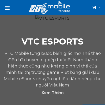
VI
VTC ESPORTS
VTC Mobile: ‘Chúng tôi tham vọng đưa eSports
trở thành khái niệm được công nhận’
Xem Thêm