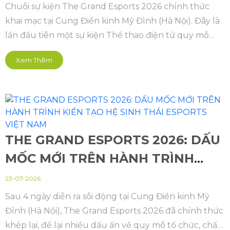
Việt Nam phát triển, chuyên
Chuỗi sự kiện The Grand Esports 2026 chính thức
khai mạc tại Cung Điền kinh Mỹ Đình (Hà Nội). Đây là
nghiệp và bền vững
lần đầu tiên một sự kiện Thể thao điện tử quy mô
quốc gia và khu vực cũng như châu lục, được tổ
Xem Thêm
chức bài bản hoành tráng mở ra kỷ nguyên mới theo
hướng chuyên nghiệp hóa sâu sắc.
THE GRAND ESPORTS 2026: DẤU
MỐC MỚI TRÊN HÀNH TRÌNH
KIẾN TẠO HỆ SINH THÁI
23-07-2026
ESPORTS VIỆT NAM
Sau 4 ngày diễn ra sôi động tại Cung Điền kinh Mỹ
Đình (Hà Nội), The Grand Esports 2026 đã chính thức
khép lại, để lại nhiều dấu ấn về quy mô tổ chức, chất