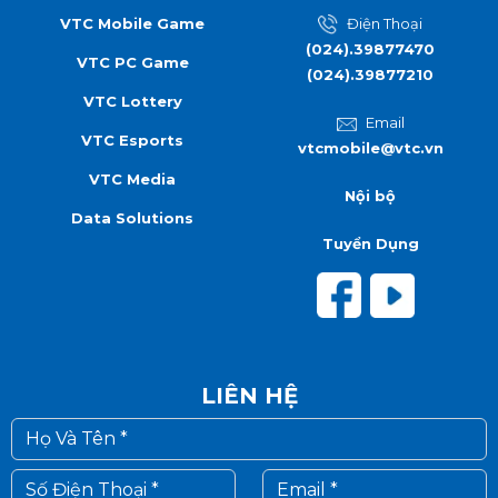
VTC Mobile Game
Điện Thoại
(024).39877470
VTC PC Game
(024).39877210
VTC Lottery
Email
VTC Esports
vtcmobile@vtc.vn
VTC Media
Nội bộ
Data Solutions
Tuyển Dụng
LIÊN HỆ