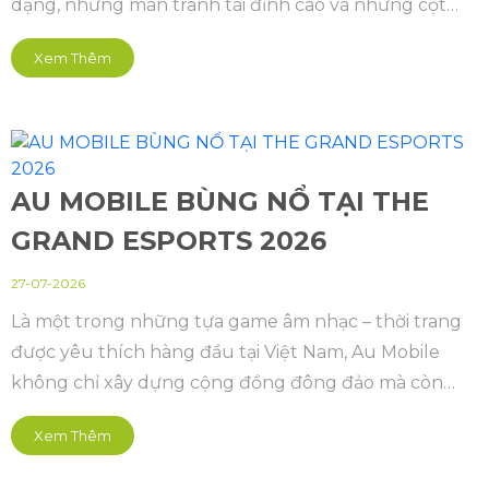
dạng, những màn tranh tài đỉnh cao và những cột
mốc mới của Thể thao điện tử Việt Nam. Lần đầu tiên
Xem Thêm
được tổ chức, sự kiện quy tụ 7 bộ môn Esports gồm
Audition, Đột Kích CrossFire, Epic Seven, Au Mobile,
Summoners War, Street Fighter 6 và Yulgang Origin,
đại diện cho nhiều thể loại game khác nhau
AU MOBILE BÙNG NỔ TẠI THE
GRAND ESPORTS 2026
27-07-2026
Là một trong những tựa game âm nhạc – thời trang
được yêu thích hàng đầu tại Việt Nam, Au Mobile
không chỉ xây dựng cộng đồng đông đảo mà còn
từng bước khẳng định vị thế trên bản đồ thể thao
Xem Thêm
điện tử. Năm 2026, Au Mobile đánh dấu một cột mốc
quan trọng trong hành trình phát triển Esports,