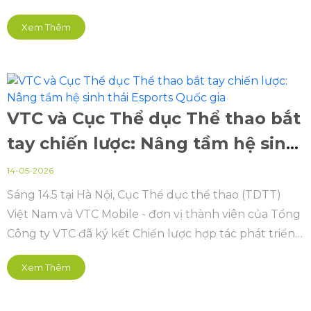
lượng chuyên môn và sức lan tỏa đối với cộng đồng
Xem Thêm
Thể thao điện tử Việt Nam.
VTC và Cục Thể dục Thể thao bắt
tay chiến lược: Nâng tầm hệ sinh
thái Esports Quốc gia
14-05-2026
Sáng 14.5 tại Hà Nội, Cục Thể dục thể thao (TDTT)
Việt Nam và VTC Mobile - đơn vị thành viên của Tổng
Công ty VTC đã ký kết Chiến lược hợp tác phát triển
thể thao điện tử (Esports) quốc gia giai đoạn 2026 -
Xem Thêm
2030, mở ra kỳ vọng về một hướng đi bài bản,
chuyên nghiệp hơn cho lĩnh vực thể thao điện tử