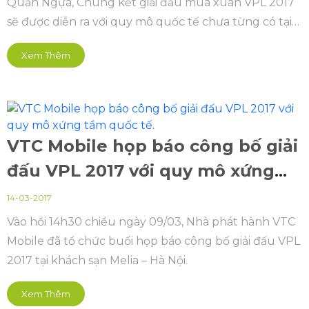
Quần Ngựa, Chung kết giải đấu mùa xuân VPL 2017
sẽ được diễn ra với quy mô quốc tế chưa từng có tại
Việt Nam.
Xem Thêm
VTC Mobile họp báo công bố giải
đấu VPL 2017 với quy mô xứng
tầm quốc tế.
14-03-2017
Vào hồi 14h30 chiều ngày 09/03, Nhà phát hành VTC
Mobile đã tổ chức buổi họp báo công bố giải đấu VPL
2017 tại khách sạn Melia – Hà Nội.
Xem Thêm