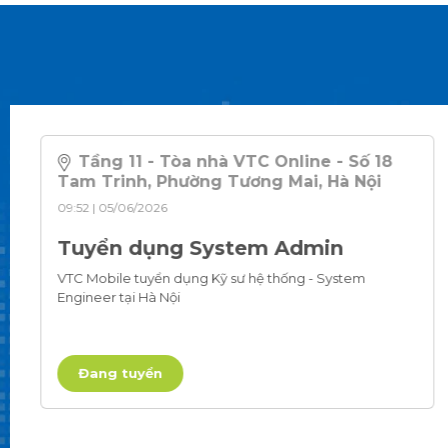
Tầng 11 - Tòa nhà VTC Online - Số 18
Tam Trinh, Phường Tương Mai, Hà Nội
09:52 | 05/06/2026
Tuyển dụng System Admin
VTC Mobile tuyển dụng Kỹ sư hệ thống - System
Engineer tại Hà Nội
Đang tuyển