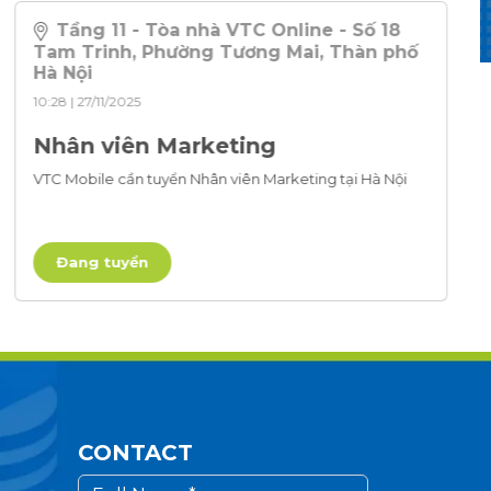
Tầng 11 - Tòa nhà VTC Online - Số 18
Tam Trinh, Phường Tương Mai, Thàn phố
Hà Nội
10:28 | 27/11/2025
Nhân viên Marketing
VTC Mobile cần tuyển Nhân viên Marketing tại Hà Nội
Đang tuyển
CONTACT