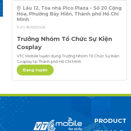
Lầu 12, Tòa nhà Pico Plaza - Số 20 Cộng
Hòa, Phường Bảy Hiền, Thành phố Hồ Chí
Minh
11:41 | 18/05/2026
Trưởng Nhóm Tổ Chức Sự Kiện
Cosplay
VTC Mobile tuyển dụng Trưởng Nhóm Tổ Chức Sự Kiện
Cosplay tại Thành phố Hồ Chí Minh
Đang tuyển
PRODUCT