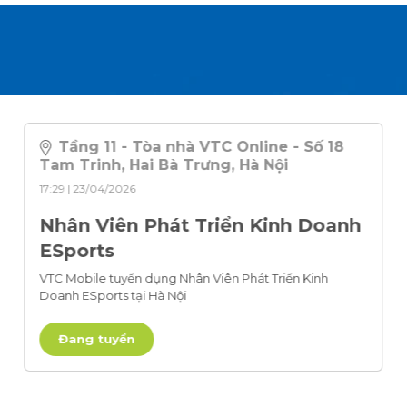
Tầng 11 - Tòa nhà VTC Online - Số 18
Tam Trinh, Hai Bà Trưng, Hà Nội
17:29 | 23/04/2026
Nhân Viên Phát Triển Kinh Doanh
ESports
VTC Mobile tuyển dụng Nhân Viên Phát Triển Kinh
Doanh ESports tại Hà Nội
Đang tuyển