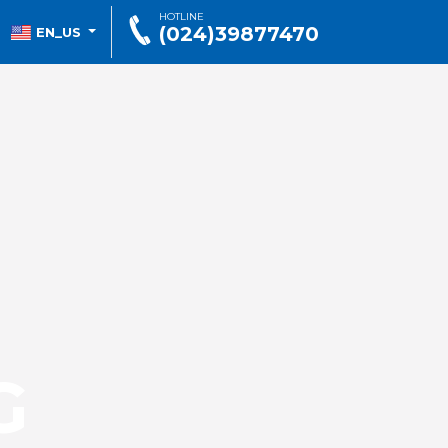
HOTLINE
(024)39877470
EN_US
G