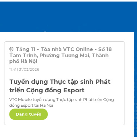
Tầng 11 - Tòa nhà VTC Online - Số 18
Tam Trinh, Phường Tương Mai, Thành
phố Hà Nội
11:41 | 31/03/2026
Tuyển dụng Thực tập sinh Phát
triển Cộng đồng Esport
VTC Mobile tuyển dụng Thực tập sinh Phát triển Cộng
đồng Esport tại Hà Nội
Đang tuyển