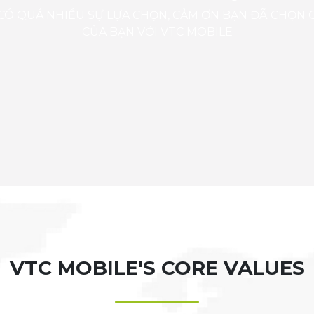
Ó QUÁ NHIỀU SỰ LỰA CHỌN, CẢM ƠN BẠN ĐÃ CHỌN
CỦA BẠN VỚI VTC MOBILE
VTC MOBILE'S CORE VALUES