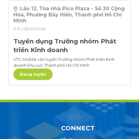
Lầu 12, Tòa nhà Pico Plaza - Số 20 Cộng
Hòa, Phường Bảy Hiền, Thành phố Hồ Chí
Minh
11:19 | 08/04/2026
Tuyển dụng Trưởng nhóm Phát
triển Kinh doanh
VTC Mobile cần tuyển Trưởng nhóm Phát triển Kinh
doanh khu vực Thành phố Hồ Chí Minh
Đang tuyển
CONNECT