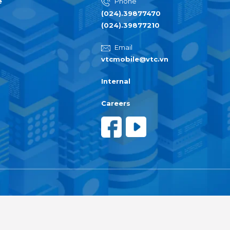
e
Phone
(024).39877470
(024).39877210
Email
vtcmobile@vtc.vn
Internal
Careers