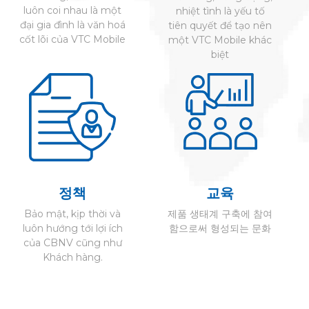
luôn coi nhau là một
nhiệt tình là yếu tố
đại gia đình là văn hoá
tiên quyết để tạo nên
cốt lõi của VTC Mobile
một VTC Mobile khác
biệt
정책
교육
Bảo mật, kịp thời và
제품 생태계 구축에 참여
luôn hướng tới lợi ích
함으로써 형성되는 문화
của CBNV cũng như
Khách hàng.