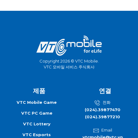
Copyright 2026 © VTC Mobile.
VTC 모바일 서비스 주식회사
제품
연결
VTC Mobile Game
전화
(024).39877470
VTC PC Game
(024).39877210
VTC Lottery
Email
VTC Esports
vtcmobile@vtc.vn