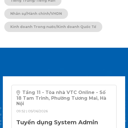
Tiếng Trung/Tiếng Hàn
Nhân sự/Hành chính/VHDN
Kinh doanh Trong nước/Kinh doanh Quốc Tế
Tầng 11 - Tòa nhà VTC Online - Số
18 Tam Trinh, Phường Tương Mai, Hà
Nội
09:52 | 05/06/2026
Tuyển dụng System Admin