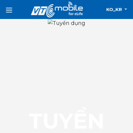
KO_KR
TUYỂN