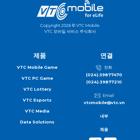
Copyright 2026 © VTC Mobile.
VTC 모바일 서비스 주식회사
제품
연결
VTC Mobile Game
전화
(024).39877470
VTC PC Game
(024).39877210
VTC Lottery
Email
VTC Esports
vtcmobile@vtc.vn
VTC Media
내부
Data Solutions
채용