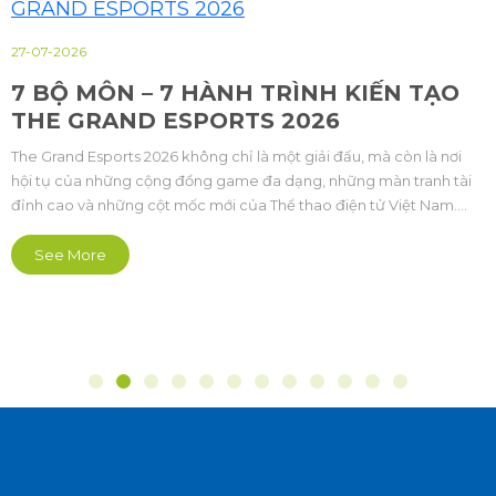
27-07-2026
7 BỘ MÔN – 7 HÀNH TRÌNH KIẾN TẠO
THE GRAND ESPORTS 2026
The Grand Esports 2026 không chỉ là một giải đấu, mà còn là nơi
hội tụ của những cộng đồng game đa dạng, những màn tranh tài
đỉnh cao và những cột mốc mới của Thể thao điện tử Việt Nam.
Lần đầu tiên được tổ chức, sự kiện quy tụ 7 bộ môn Esports gồm
Audition, Đột Kích CrossFire, Epic Seven, Au Mobile, Summoners
See More
War, Street Fighter 6 và Yulgang Origin, đại diện cho nhiều thể loại
game khác nhau