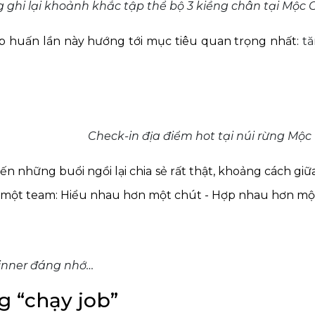
 ghi lại khoảnh khắc tập thể bộ 3 kiềng chân tại Mộc 
p huấn lần này hướng tới mục tiêu quan trọng nhất:
tă
ck-in địa điểm hot tại núi rừng Mộc C
ến những buổi ngồi lại chia sẻ rất thật, khoảng cách gi
 một team: Hiểu nhau hơn một chút - Hợp nhau hơn một 
ng nhớ…
g “chạy job”