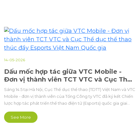
14-05-2026
Dấu mốc hợp tác giữa VTC Mobile -
Đơn vị thành viên TCT VTC và Cục Thể
dục thể thao thúc đẩy Esports Việt
Sáng 14.5 tại Hà Nội, Cục Thể dục thể thao (TDTT) Việt Nam và VTC
Nam Quốc gia
Mobile - đơn vị thành viên của Tổng Công ty VTC đã ký kết Chiến
lược hợp tác phát triển thể thao điện tử (Esports) quốc gia giai
đoạn 2026 - 2030, mở ra kỳ vọng về một hướng đi bài bản, chuyên
nghiệp hơn cho lĩnh vực thể thao điện tử trong nước.
See More