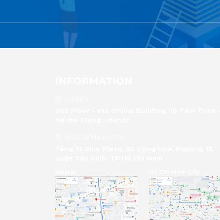
INFORMATION
HA NOI
11th Floor - Vtc Online Building, 18 Tam Trinh 
Hai Ba Trung - Hanoi
HO CHI MINH CITY
Tầng 12 Pico Plaza, 20 Cộng Hòa, Phường 12,
quận Tân Bình, TP Hồ Chí Minh
Ha Noi
Ho Chi Minh City