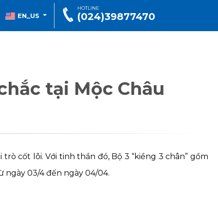
HOTLINE
(024)39877470
EN_US
 chắc tại Mộc Châu
rò cốt lõi. Với tinh thần đó, Bộ 3 “kiềng 3 chân” gồm
 ngày 03/4 đến ngày 04/04.