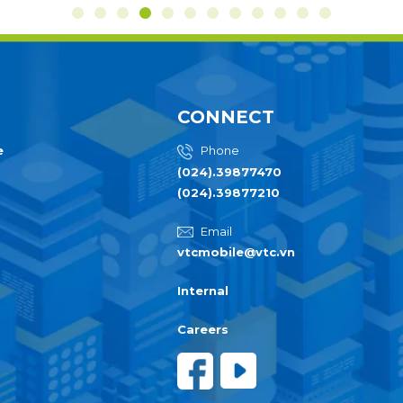
CONNECT
e
Phone
(024).39877470
(024).39877210
Email
vtcmobile@vtc.vn
Internal
Careers