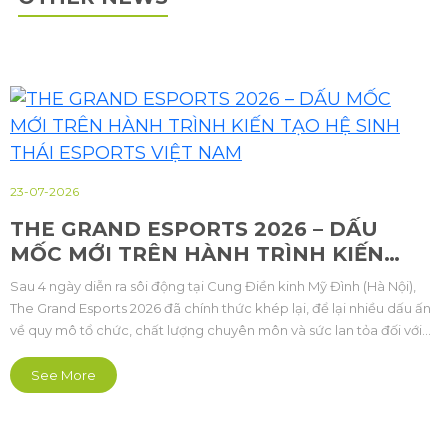
23-07-2026
THE GRAND ESPORTS 2026 – DẤU
MỐC MỚI TRÊN HÀNH TRÌNH KIẾN
TẠO HỆ SINH THÁI ESPORTS VIỆT NAM
Sau 4 ngày diễn ra sôi động tại Cung Điền kinh Mỹ Đình (Hà Nội),
The Grand Esports 2026 đã chính thức khép lại, để lại nhiều dấu ấn
về quy mô tổ chức, chất lượng chuyên môn và sức lan tỏa đối với
cộng đồng Thể thao điện tử Việt Nam.
See More