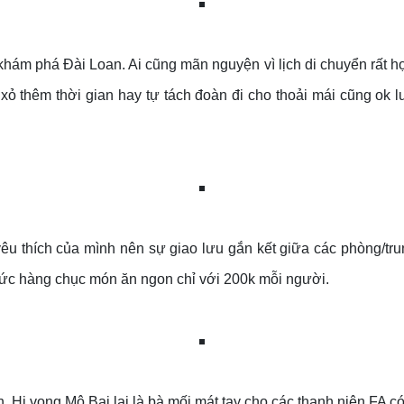
m phá Đài Loan. Ai cũng mãn nguyện vì lịch di chuyển rất hợp 
 xỏ thêm thời gian hay tự tách đoàn đi cho thoải mái cũng o
u thích của mình nên sự giao lưu gắn kết giữa các phòng/tru
c hàng chục món ăn ngon chỉ với 200k mỗi người.
 Hi vọng Mô Bai lại là bà mối mát tay cho các thanh niên FA có