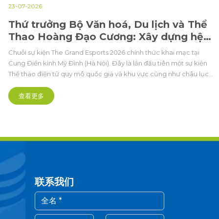
23-07-2026
Thứ trưởng Bộ Văn hoá, Du lịch và Thể
Thao Hoàng Đạo Cương: Xây dựng hệ
sinh thái Esports Việt Nam phát triển,
Chuỗi sự kiện The Grand Esports 2026 chính thức khai mạc tại
chuyên nghiệp và bền vững
Cung Điền kinh Mỹ Đình (Hà Nội). Đây là lần đầu tiên một sự kiện
Thể thao điện tử quy mô quốc gia và khu vực cũng như châu lục,
được tổ chức bài bản hoành tráng mở ra kỷ nguyên mới theo
hướng chuyên nghiệp hóa sâu sắc.
查看更多
联系我们