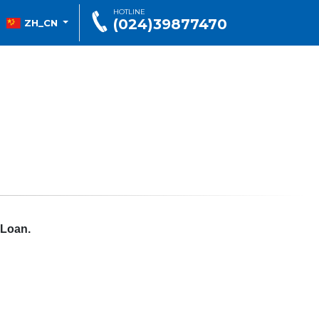
HOTLINE
(024)39877470
ZH_CN
 Loan.