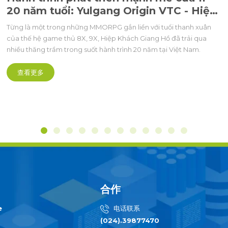
20 năm tuổi: Yulgang Origin VTC - Hiệp
khách PC
Từng là một trong những MMORPG gắn liền với tuổi thanh xuân
của thế hệ game thủ 8X, 9X, Hiệp Khách Giang Hồ đã trải qua
nhiều thăng trầm trong suốt hành trình 20 năm tại Việt Nam.
查看更多
合作
e
电话联系
(024).39877470