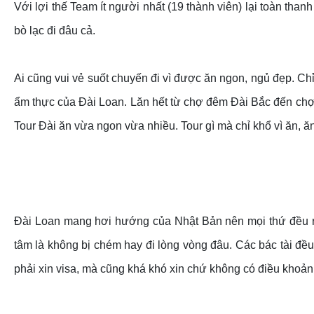
Với lợi thế Team ít người nhất (19 thành viên) lại toàn th
bò lạc đi đâu cả.
Ai cũng vui vẻ suốt chuyến đi vì được ăn ngon, ngủ đẹp. C
ẩm thực của Đài Loan. Lăn hết từ chợ đêm Đài Bắc đến chợ 
Tour Đài ăn vừa ngon vừa nhiều. Tour gì mà chỉ khổ vì ăn, ă
Đài Loan mang hơi hướng của Nhật Bản nên mọi thứ đều rất
tâm là không bị chém hay đi lòng vòng đâu. Các bác tài đề
phải xin visa, mà cũng khá khó xin chứ không có điều khoản