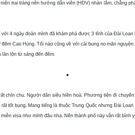
anh niên trai tráng nên hướng dẫn viên (HDV) nhàn lắm, chẳng p
hỉ với 4 ngày đoàn mình đã khám phá được 3 tỉnh của Đài Loan
đêm Cao Hùng. Tối nào cũng về với cái bụng no mãn nguyện. Điề
n lăn lộn từ sáng đến đêm.
 chỉn chu. Người dân siêu hiền hoà. Phương tiện đi chuyển t
u rất tốt bụng. Mang tiếng là thuộc Trung Quốc nhưng Đài Loan
 miễn visa như mình đâu nha. Nên thành phố này vẫn rất bình y