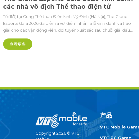
các nhà vô địch Thể thao điện tử
Tối 11/7, tại Cung Thể thao Điền kinh Mỹ Đình (Hà Nội), The Grand
Esports Gala 2026 đã diễn ra với điểm nhấn là lễ vinh danh và trao
giải cho các vận động viên, đội tuyển xuất sắc sau chuỗi giải đấu
Cúp Thể thao điện tử Quốc gia (Vietnam Esports National Cup -
VENC) và Esports Grand Championship (EGC).
查看更多
产品
VTC Mobile Gam
Copyright 2026 © VTC
VTC PC Game
Mobile.