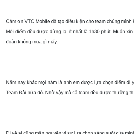
Cảm ơn VTC Mobile đã tạo điều kiện cho team chúng mình khá
Mỗi điểm đều được dừng lại ít nhất là 1h30 phút. Muốn xin
đoàn không mua gì mấy.
Năm nay khác mọi năm là anh em được lựa chọn điểm đi yê
Team Đài nữa đó. Nhờ vậy mà cả team đều được thưởng thứ
Đi về ai cũng mãn nguyện vì sự lựa chọn sáng suốt của mình.