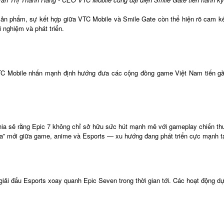
n phẩm, sự kết hợp giữa VTC Mobile và Smile Gate còn thể hiện rõ cam kết d
 nghiệm và phát triển.
C Mobile nhấn mạnh định hướng đưa các cộng đồng game Việt Nam tiến gần 
.
hia sẻ rằng Epic 7 không chỉ sở hữu sức hút mạnh mẽ với gameplay chiến thu
a” mới giữa game, anime và Esports — xu hướng đang phát triển cực mạnh tại
iải đấu Esports xoay quanh Epic Seven trong thời gian tới. Các hoạt động d