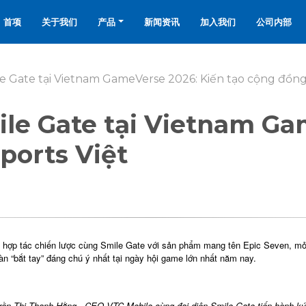
首项
关于我们
产品
新闻资讯
加入我们
公司内部
le Gate tại Vietnam GameVerse 2026: Kiến tạo cộng đồng
ile Gate tại Vietnam Ga
ports Việt
hợp tác chiến lược cùng Smile Gate với sản phẩm mang tên Epic Seven, mở ra
 “bắt tay” đáng chú ý nhất tại ngày hội game lớn nhất năm nay.
rần Thị Thanh Hằng - CEO VTC Mobile cùng đại diện Smile Gate tiến hành ký