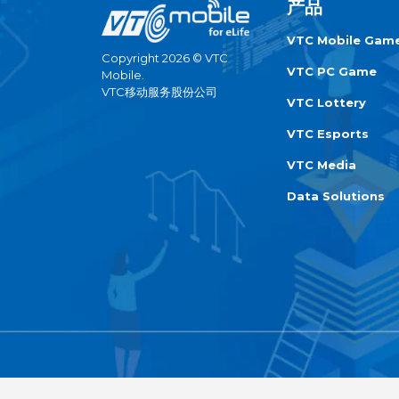
产品
VTC Mobile Gam
Copyright 2026 © VTC
VTC PC Game
Mobile.
VTC移动服务股份公司
VTC Lottery
VTC Esports
VTC Media
Data Solutions