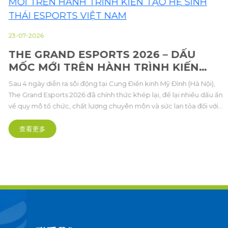
23-07-2026
THE GRAND ESPORTS 2026 – DẤU
MỐC MỚI TRÊN HÀNH TRÌNH KIẾN
TẠO HỆ SINH THÁI ESPORTS VIỆT NAM
Sau 4 ngày diễn ra sôi động tại Cung Điền kinh Mỹ Đình (Hà Nội),
The Grand Esports 2026 đã chính thức khép lại, để lại nhiều dấu ấn
về quy mô tổ chức, chất lượng chuyên môn và sức lan tỏa đối với
cộng đồng Thể thao điện tử Việt Nam.
查看更多