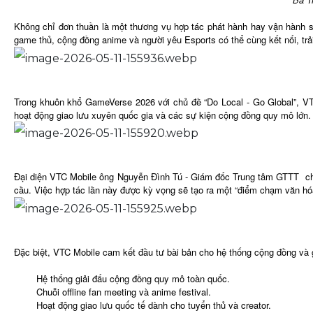
Không chỉ đơn thuần là một thương vụ hợp tác phát hành hay vận hành sả
game thủ, cộng đồng anime và người yêu Esports có thể cùng kết nối, trải
Trong khuôn khổ GameVerse 2026 với chủ đề “Do Local - Go Global”, VT
hoạt động giao lưu xuyên quốc gia và các sự kiện cộng đồng quy mô lớn
Đại diện VTC Mobile ông Nguyễn Đình Tú - Giám đốc Trung tâm GTTT
c
cầu. Việc hợp tác lần này được kỳ vọng sẽ tạo ra một “điểm chạm văn hó
Đặc biệt, VTC Mobile cam kết đầu tư bài bản cho hệ thống cộng đồng và g
Hệ thống giải đấu cộng đồng quy mô toàn quốc.
Chuỗi offline fan meeting và anime festival.
Hoạt động giao lưu quốc tế dành cho tuyển thủ và creator.