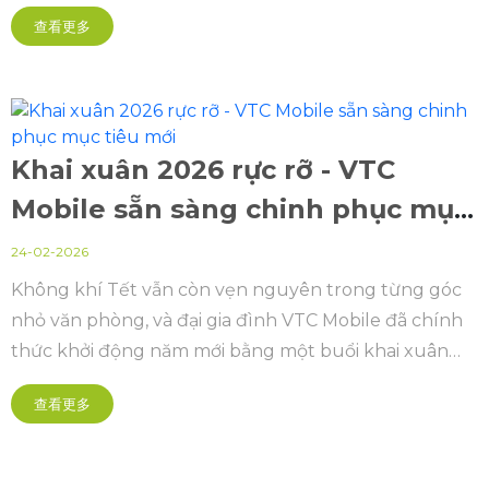
biệt dành riêng cho “Her” – những bóng hồng xinh
查看更多
đẹp, tài năng và đầy nhiệt huyết của đại gia đình.
Khai xuân 2026 rực rỡ - VTC
Mobile sẵn sàng chinh phục mục
tiêu mới
24-02-2026
Không khí Tết vẫn còn vẹn nguyên trong từng góc
nhỏ văn phòng, và đại gia đình VTC Mobile đã chính
thức khởi động năm mới bằng một buổi khai xuân
rực rỡ – nơi cảm xúc, năng lượng và tinh thần quyết
查看更多
tâm cùng thăng hoa.