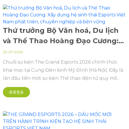
Thứ trưởng Bộ Văn hoá, Du lịch
và Thể Thao Hoàng Đạo Cương:
Xây dựng hệ sinh thái Esports
23-07-2026
Việt Nam phát triển, chuyên
Chuỗi sự kiện The Grand Esports 2026 chính thức
khai mạc tại Cung Điền kinh Mỹ Đình (Hà Nội). Đây là
nghiệp và bền vững
lần đầu tiên một sự kiện Thể thao điện tử quy mô
quốc gia và khu vực cũng như châu lục, được tổ
查看更多
chức bài bản hoành tráng mở ra kỷ nguyên mới theo
hướng chuyên nghiệp hóa sâu sắc.