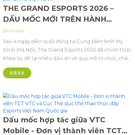
THE GRAND ESPORTS 2026 –
DẤU MỐC MỚI TRÊN HÀNH
TRÌNH KIẾN TẠO HỆ SINH THÁI
23-07-2026
ESPORTS VIỆT NAM
Sau 4 ngày diễn ra sôi động tại Cung Điền kinh Mỹ
Đình (Hà Nội), The Grand Esports 2026 đã chính thức
khép lại, để lại nhiều dấu ấn về quy mô tổ chức, chất
lượng chuyên môn và sức lan tỏa đối với cộng đồng
查看更多
Thể thao điện tử Việt Nam.
Dấu mốc hợp tác giữa VTC
Mobile - Đơn vị thành viên TCT