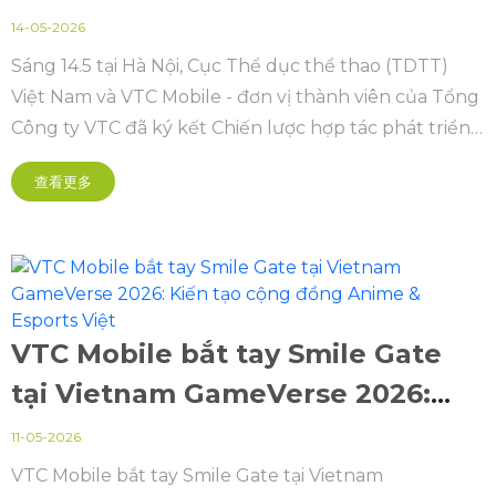
VTC và Cục Thể dục thể thao
14-05-2026
thúc đẩy Esports Việt Nam Quốc
Sáng 14.5 tại Hà Nội, Cục Thể dục thể thao (TDTT)
Việt Nam và VTC Mobile - đơn vị thành viên của Tổng
gia
Công ty VTC đã ký kết Chiến lược hợp tác phát triển
thể thao điện tử (Esports) quốc gia giai đoạn 2026 -
查看更多
2030, mở ra kỳ vọng về một hướng đi bài bản,
chuyên nghiệp hơn cho lĩnh vực thể thao điện tử
trong nước.
VTC Mobile bắt tay Smile Gate
tại Vietnam GameVerse 2026:
Kiến tạo cộng đồng Anime &
11-05-2026
Esports Việt
VTC Mobile bắt tay Smile Gate tại Vietnam