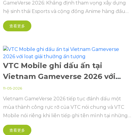
GameVerse 2026: Khẳng định tham vọng xây dựng
hệ sinh thái Esports và cộng đồng Anime hàng đầu
Việt Nam.
查看更多
VTC Mobile ghi dấu ấn tại
Vietnam Gameverse 2026 với
loạt giải thưởng ấn tượng
11-05-2026
Vietnam GameVerse 2026 tiếp tục đánh dấu một
mùa thành công rực rỡ của VTC nói chung và VTC
Mobile nói riêng khi liên tiếp ghi tên mình tại những
hạng mục quan trọng nhất của Vietnam Game
查看更多
Awards năm nay.