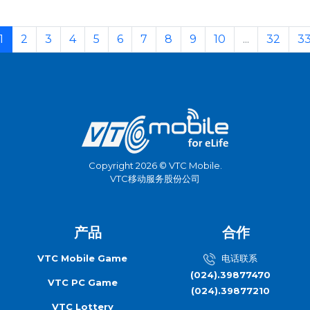
1
2
3
4
5
6
7
8
9
10
...
32
3
Copyright 2026 © VTC Mobile.
VTC移动服务股份公司
产品
合作
VTC Mobile Game
电话联系
(024).39877470
VTC PC Game
(024).39877210
VTC Lottery