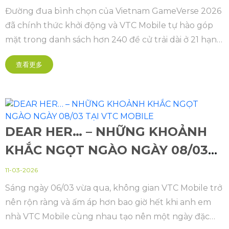
Đường đua bình chọn của Vietnam GameVerse 2026
đã chính thức khởi động và VTC Mobile tự hào góp
mặt trong danh sách hơn 240 đề cử trải dài ở 21 hạng
mục của ngành game Việt Nam năm nay.
查看更多
DEAR HER… – NHỮNG KHOẢNH
KHẮC NGỌT NGÀO NGÀY 08/03
TẠI VTC MOBILE
11-03-2026
Sáng ngày 06/03 vừa qua, không gian VTC Mobile trở
nên rộn ràng và ấm áp hơn bao giờ hết khi anh em
nhà VTC Mobile cùng nhau tạo nên một ngày đặc