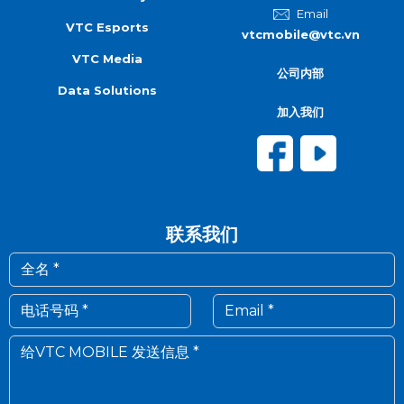
Email
VTC Esports
vtcmobile@vtc.vn
VTC Media
公司内部
Data Solutions
加入我们
联系我们