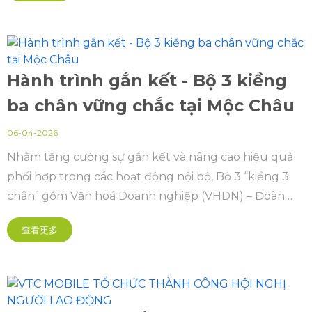
Hành trình gắn kết - Bộ 3 kiềng
ba chân vững chắc tại Mộc Châu
06-04-2026
Nhằm tăng cường sự gắn kết và nâng cao hiệu quả
phối hợp trong các hoạt động nội bộ, Bộ 3 “kiềng 3
chân” gồm Văn hoá Doanh nghiệp (VHDN) – Đoàn
Thanh niên – Công đoàn đã tổ chức chuyến tập
查看更多
huấn kéo dài 2 ngày 1 đêm tại Mộc Châu.