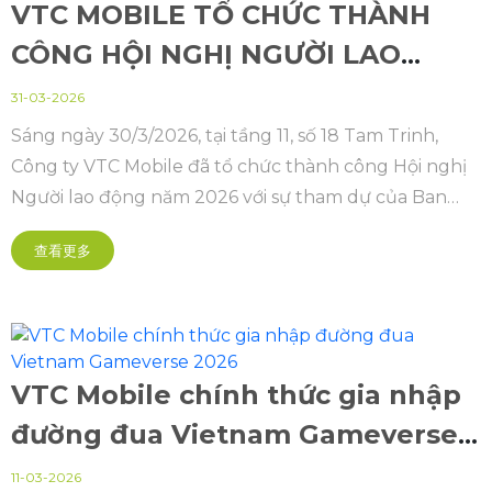
VTC MOBILE TỔ CHỨC THÀNH
CÔNG HỘI NGHỊ NGƯỜI LAO
ĐỘNG
31-03-2026
Sáng ngày 30/3/2026, tại tầng 11, số 18 Tam Trinh,
Công ty VTC Mobile đã tổ chức thành công Hội nghị
Người lao động năm 2026 với sự tham dự của Ban
Lãnh đạo và toàn thể cán bộ, nhân viên.
查看更多
VTC Mobile chính thức gia nhập
đường đua Vietnam Gameverse
2026
11-03-2026