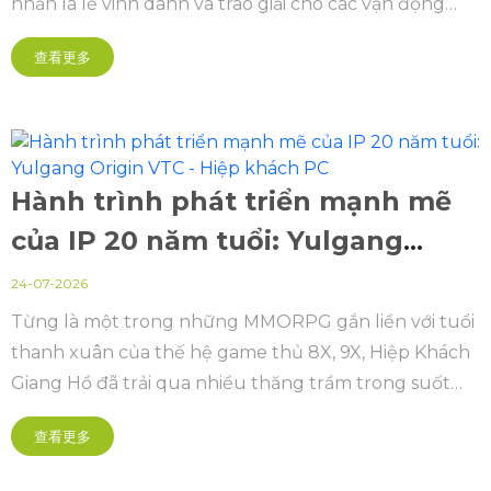
nhấn là lễ vinh danh và trao giải cho các vận động
viên, đội tuyển xuất sắc sau chuỗi giải đấu Cúp Thể
查看更多
thao điện tử Quốc gia (Vietnam Esports National Cup
- VENC) và Esports Grand Championship (EGC).
Hành trình phát triển mạnh mẽ
của IP 20 năm tuổi: Yulgang
Origin VTC - Hiệp khách PC
24-07-2026
Từng là một trong những MMORPG gắn liền với tuổi
thanh xuân của thế hệ game thủ 8X, 9X, Hiệp Khách
Giang Hồ đã trải qua nhiều thăng trầm trong suốt
hành trình 20 năm tại Việt Nam.
查看更多