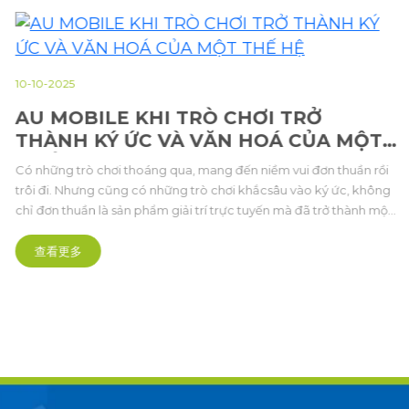
10-10-2025
AU MOBILE KHI TRÒ CHƠI TRỞ
THÀNH KÝ ỨC VÀ VĂN HOÁ CỦA MỘT
THẾ HỆ
Có những trò chơi thoáng qua, mang đến niềm vui đơn thuần rồi
trôi đi. Nhưng cũng có những trò chơi khắcsâu vào ký ức, không
chỉ đơn thuần là sản phẩm giải trí trực tuyến mà đã trở thành một
phần ký ức tập thể củanhiều thế hệ thanh thiếu niên Việt Nam.
查看更多