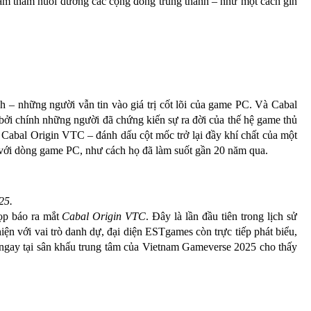
n âm thầm nuôi dưỡng các cộng đồng trung thành – như một cách gìn
– những người vẫn tin vào giá trị cốt lõi của game PC. Và Cabal
bởi chính những người đã chứng kiến sự ra đời của thế hệ game thủ
 Cabal Origin VTC – đánh dấu cột mốc trở lại đầy khí chất của một
ài với dòng game PC, như cách họ đã làm suốt gần 20 năm qua.
25.
họp báo ra mắt
Cabal Origin VTC
. Đây là lần đầu tiên trong lịch sử
ện với vai trò danh dự, đại diện ESTgames còn trực tiếp phát biểu,
t ngay tại sân khấu trung tâm của Vietnam Gameverse 2025 cho thấy