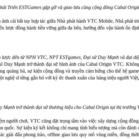
hát Triển ESTGames gặp gỡ và giao lưu cùng cộng đồng Cabal Orig
 ảnh cái bắt tay hợp tác giữa Nhà phát hành VTC Mobile, Nhà phát t
iến lược đồng hành bền vững giữa đa bên, hướng đến vận hành ổn địn
iến lược đến từ NPH VTC, NPT ESTgames, Đại sứ Duy Mạnh và đại diện
ĩ Duy Mạnh trở thành đại sứ hình ảnh của Cabal Origin VTC. Không 
động quảng bá, sự kiện cộng đồng và truyền cảm hứng cho thế hệ game
t nghệ sĩ từng gắn bó với ký ức thanh xuân của hàng triệu người Việt
y Mạnh trở thành đại sứ thương hiệu cho Cabal Origin tại thị trường 
ệm người chơi, VTC cũng đặt trọng tâm vào việc xây dựng cộng đồng
 toàn quốc. Sự kiện ký kết không chỉ mang tính biểu tượng mà còn đánh 
c giải đấu phong trào, offline giao lưu quy mô vùng miền, đồng thời 