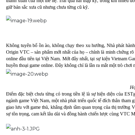
thanh xuân của một thế hệ. Trải qua hai thập kỷ, trong khi nhiều
giữ bản sắc xưa cũ nhưng chưa từng cũ kỹ.
Không tuyên bố ồn ào, không chạy theo xu hướng, Nhà phát hành 
Origin VTC – sản phẩm mới nhất của họ – chính là minh chứng rõ r
online đầu tiên tại Việt Nam. Mới đây nhất, tại sự kiện Vietnam 
huyền thoại game online. Đây không chỉ là lần ra mắt một trò chơi
Họ
Điểm đặc biệt chưa từng có trong tiền lệ là sự hiện diện của E
ngành game Việt Nam, một nhà phát triển quốc tế đích thân tham gi
giao lưu với game thủ, khẳng định tầm quan trọng của thị trường 
sự tôn trọng, cam kết lâu dài và đồng hành chiến lược cùng VTC Mob