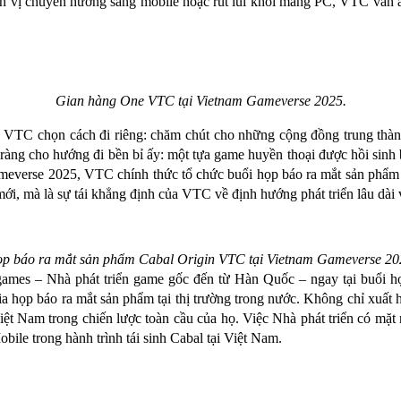
 đơn vị chuyển hướng sang mobile hoặc rút lui khỏi mảng PC, VTC vẫ
Gian hàng One VTC tại Vietnam Gameverse 2025.
VTC chọn cách đi riêng: chăm chút cho những cộng đồng trung thành 
àng cho hướng đi bền bỉ ấy: một tựa game huyền thoại được hồi sinh 
Gameverse 2025, VTC chính thức tổ chức buổi họp báo ra mắt sản phẩm
 mới, mà là sự tái khẳng định của VTC về định hướng phát triển lâu d
p báo ra mắt sản phẩm Cabal Origin VTC tại Vietnam Gameverse 20
STgames – Nhà phát triển game gốc đến từ Hàn Quốc – ngay tại buổi 
a họp báo ra mắt sản phẩm tại thị trường trong nước. Không chỉ xuất hi
Việt Nam trong chiến lược toàn cầu của họ. Việc Nhà phát triển có mặ
ile trong hành trình tái sinh Cabal tại Việt Nam.