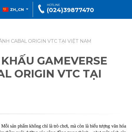
HOTLINE
(024)39877470
ZH_CN
NH CABAL ORIGIN VTC TẠI VIỆT NAM
N KHẤU GAMEVERSE
L ORIGIN VTC TẠI
Mỗi sản phẩm không chỉ là trò chơi, mà còn là biểu tượng văn hóa