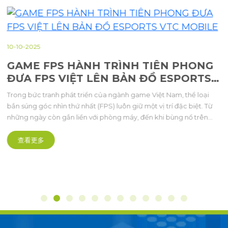
10-10-2025
GAME FPS HÀNH TRÌNH TIÊN PHONG
ĐƯA FPS VIỆT LÊN BẢN ĐỒ ESPORTS
VTC MOBILE
Trong bức tranh phát triển của ngành game Việt Nam, thể loại
bắn súng góc nhìn thứ nhất (FPS) luôn giữ một vị trí đặc biệt. Từ
những ngày còn gắn liền với phòng máy, đến khi bùng nổ trên
nền tảng di động, FPS đã trở thành “ngọn lửa” không thể thiếu
trong cộng đồng game thủ. Và trên hành trình đó, VTC Mobile là
查看更多
một trong những đơn vị tiên phong, góp phần biến FPS thành
phong trào lớn mạnh.