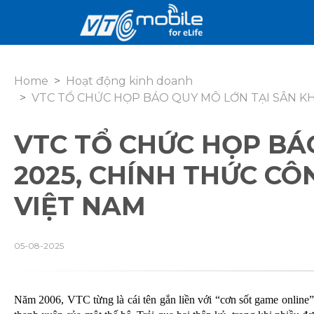
Home
Hoạt động kinh doanh
VTC TỔ CHỨC HỌP BÁO QUY MÔ LỚN TẠI SÂN K
VTC TỔ CHỨC HỌP BÁ
2025, CHÍNH THỨC CÔ
VIỆT NAM
05-08-2025
Năm 2006, VTC từng là cái tên gắn liền với “cơn sốt game online