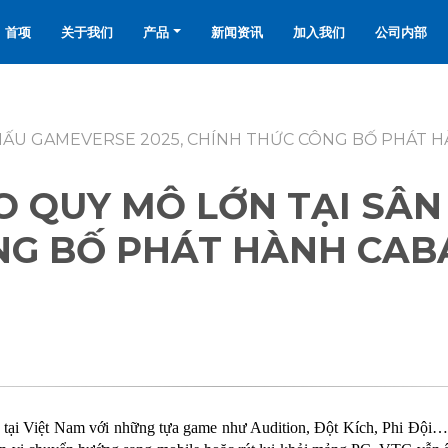
首项
关于我们
产品
新闻资讯
加入我们
公司内部
HẤU GAMEVERSE 2025, CHÍNH THỨC CÔNG BỐ PHÁT HÀ
O QUY MÔ LỚN TẠI SÂ
NG BỐ PHÁT HÀNH CABA
” tại Việt Nam với những tựa game như Audition, Đột Kích, Phi Đội… 