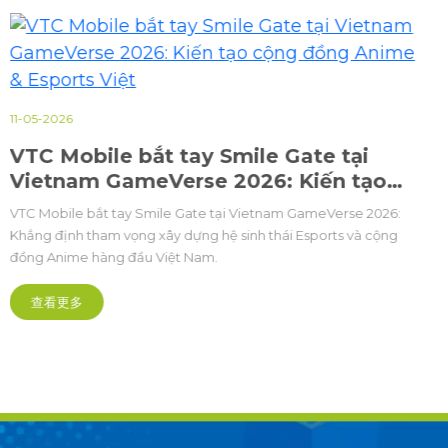
11-05-2026
VTC Mobile bắt tay Smile Gate tại
Vietnam GameVerse 2026: Kiến tạo
cộng đồng Anime & Esports Việt
VTC Mobile bắt tay Smile Gate tại Vietnam GameVerse 2026:
Khẳng định tham vọng xây dựng hệ sinh thái Esports và cộng
đồng Anime hàng đầu Việt Nam.
查看更多