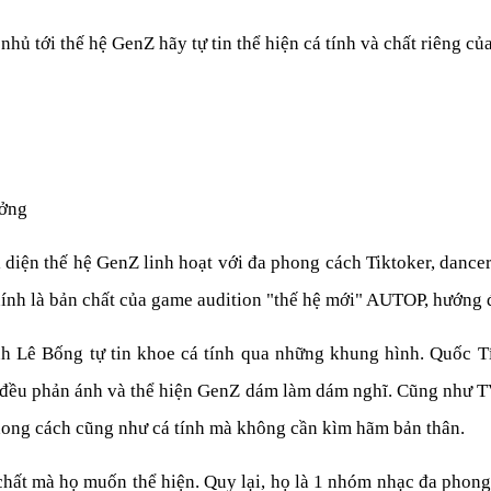
ủ tới thế hệ GenZ hãy tự tin thể hiện cá tính và chất riêng củ
ưởng
iện thế hệ GenZ linh hoạt với đa phong cách Tiktoker, dancer
chính là bản chất của game audition "thế hệ mới" AUTOP, hướng 
 Lê Bống tự tin khoe cá tính qua những khung hình. Quốc Tí
 đều phản ánh và thể hiện GenZ dám làm dám nghĩ. Cũng như T
hong cách cũng như cá tính mà không cần kìm hãm bản thân.
hất mà họ muốn thể hiện. Quy lại, họ là 1 nhóm nhạc đa phong