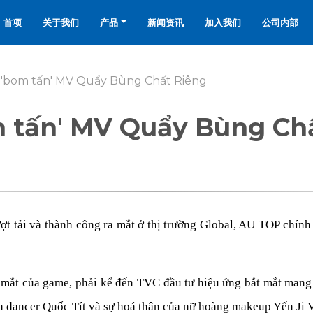
首项
关于我们
产品
新闻资讯
加入我们
公司内部
 'bom tấn' MV Quẩy Bùng Chất Riêng
m tấn' MV Quẩy Bùng Ch
ợt tải và thành công ra mắt ở thị trường Global, AU TOP chính
 mắt của game, phải kể đến TVC đầu tư hiệu ứng bắt mắt man
a dancer Quốc Tít và sự hoá thân của nữ hoàng makeup Yến Ji 