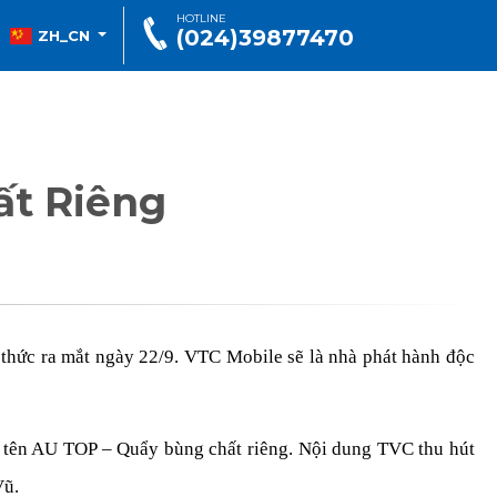
HOTLINE
(024)39877470
ZH_CN
ất Riêng
 thức ra mắt ngày 22/9. VTC Mobile sẽ là nhà phát hành độc
g tên AU TOP – Quẩy bùng chất riêng. Nội dung TVC thu hút
Vũ.