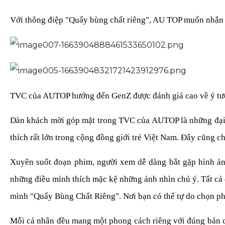
Với thông điệp "Quẩy bùng chất riêng", AU TOP muốn nhắn nh
TVC của AUTOP hướng đến GenZ được đánh giá cao về ý t
Dàn khách mời góp mặt trong TVC của AUTOP là những đại d
thích rất lớn trong cộng đồng giới trẻ Việt Nam. Đây cũng 
Xuyên suốt đoạn phim, người xem dễ dàng bắt gặp hình ảnh
những điều mình thích mặc kệ những ánh nhìn chú ý. Tất cả
mình "Quẩy Bùng Chất Riêng". Nơi bạn có thể tự do chọn p
Mỗi cá nhân đều mang một phong cách riêng với đúng bản c