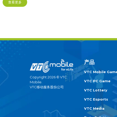
VENC) và Esports Grand Championship (EGC).
查看更多
产品
VTC Mobile Gam
Copyright 2026 © VTC
VTC PC Game
Mobile.
VTC移动服务股份公司
VTC Lottery
VTC Esports
VTC Media