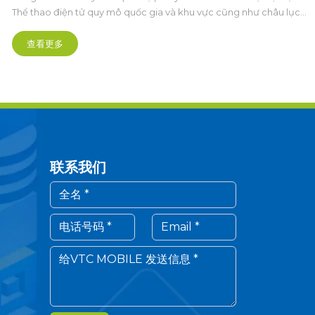
Thể thao điện tử quy mô quốc gia và khu vực cũng như châu lục,
được tổ chức bài bản hoành tráng mở ra kỷ nguyên mới theo
hướng chuyên nghiệp hóa sâu sắc.
查看更多
联系我们