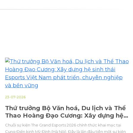
23-07-2026
Thứ trưởng Bộ Văn hoá, Du lịch và Thể
Thao Hoàng Đạo Cương: Xây dựng hệ
sinh thái Esports Việt Nam phát triển,
Chuỗi sự kiện The Grand Esports 2026 chính thức khai mạc tại
chuyên nghiệp và bền vững
Cung Điền kinh Mỹ Đình (Hà Nội). Đây là lần đầu tiên một sự kiện