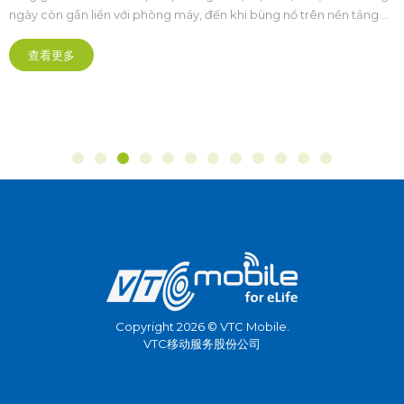
ngày còn gắn liền với phòng máy, đến khi bùng nổ trên nền tảng di
động, FPS đã trở thành “ngọn lửa” không thể thiếu trong cộng
đồng game thủ. Và trên hành trình đó, VTC Mobile là một trong
查看更多
những đơn vị tiên phong, góp phần biến FPS thành phong trào lớn
mạnh.
Copyright 2026 © VTC Mobile.
VTC移动服务股份公司