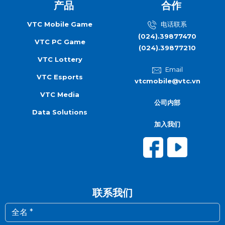
产品
合作
VTC Mobile Game
电话联系
(024).39877470
VTC PC Game
(024).39877210
VTC Lottery
Email
VTC Esports
vtcmobile@vtc.vn
VTC Media
公司内部
Data Solutions
加入我们
联系我们