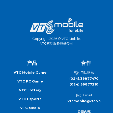
Copyright 2026 © VTC Mobile.
VTC移动服务股份公司
产品
合作
VTC Mobile Game
电话联系
(024).39877470
VTC PC Game
(024).39877210
VTC Lottery
Email
VTC Esports
vtcmobile@vtc.vn
VTC Media
公司内部