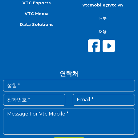
VTC Esports
vtcmobile@vtc.vn
VTC Media
내부
Data Solutions
채용
연락처