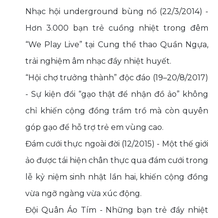
Nhạc hội underground bùng nổ (22/3/2014) -
Hơn 3.000 bạn trẻ cuồng nhiệt trong đêm
“We Play Live” tại Cung thể thao Quần Ngựa,
trải nghiệm âm nhạc đầy nhiệt huyết.
“Hội chợ trưởng thành” độc đáo (19–20/8/2017)
- Sự kiện đổi “gạo thật để nhận đồ ảo” không
chỉ khiến cộng đồng trầm trồ mà còn quyên
góp gạo để hỗ trợ trẻ em vùng cao.
Đám cưới thực ngoài đời (12/2015) - Một thế giới
ảo được tái hiện chân thực qua đám cưới trong
lễ kỷ niệm sinh nhật lần hai, khiến cộng đồng
vừa ngỡ ngàng vừa xúc động.
Đội Quân Áo Tím - Những bạn trẻ đầy nhiệt