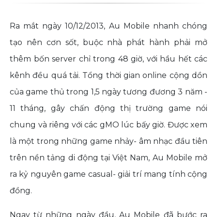
Ra mắt ngày 10/12/2013, Au Mobile nhanh chóng
tạo nên cơn sốt, buộc nhà phát hành phải mở
thêm bốn server chỉ trong 48 giờ, với hầu hết các
kênh đều quá tải. Tổng thời gian online cộng dồn
của game thủ trong 1,5 ngày tương đương 3 năm -
11 tháng, gây chấn động thị trường game nói
chung và riêng với các gMO lúc bấy giờ. Được xem
là một trong những game nhảy- âm nhạc đầu tiên
trên nền tảng di động tại Việt Nam, Au Mobile mở
ra kỷ nguyên game casual- giải trí mang tính cộng
đồng.
Ngay từ những ngày đầu, Au Mobile đã bước ra