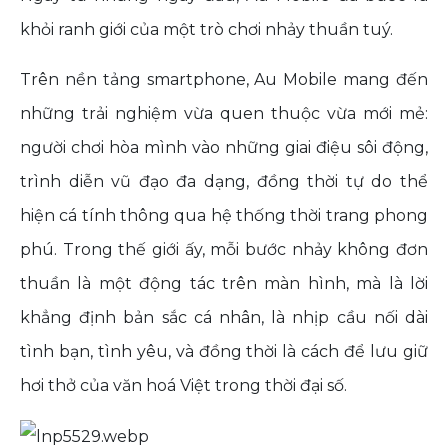
khỏi ranh giới của một trò chơi nhảy thuần tuý.
Trên nền tảng smartphone, Au Mobile mang đến
những trải nghiệm vừa quen thuộc vừa mới mẻ:
người chơi hòa mình vào những giai điệu sôi động,
trình diễn vũ đạo đa dạng, đồng thời tự do thể
hiện cá tính thông qua hệ thống thời trang phong
phú. Trong thế giới ấy, mỗi bước nhảy không đơn
thuần là một động tác trên màn hình, mà là lời
khẳng định bản sắc cá nhân, là nhịp cầu nối dài
tình bạn, tình yêu, và đồng thời là cách để lưu giữ
hơi thở của văn hoá Việt trong thời đại số.