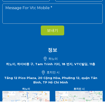
보내기
정보
하노이
하노이, 하이바쯩 구, Tam Trinh 거리, 18 번지, VTC빌딩, 11층
호치민 시
Tầng 12 Pico Plaza, 20 Cộng Hòa, Phường 12, quận Tân
Bình, TP Hồ Chí Minh
하노이
호치민 시