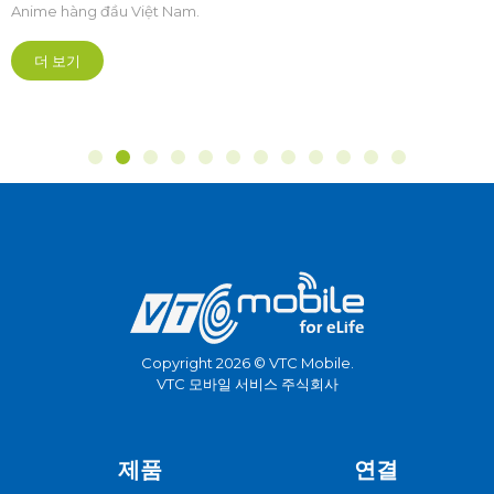
Anime hàng đầu Việt Nam.
더 보기
Copyright 2026 © VTC Mobile.
VTC 모바일 서비스 주식회사
제품
연결