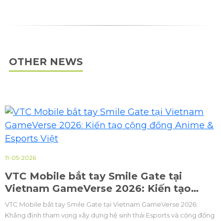
OTHER NEWS
11-05-2026
VTC Mobile bắt tay Smile Gate tại
Vietnam GameVerse 2026: Kiến tạo
cộng đồng Anime & Esports Việt
VTC Mobile bắt tay Smile Gate tại Vietnam GameVerse 2026:
Khẳng định tham vọng xây dựng hệ sinh thái Esports và cộng đồng