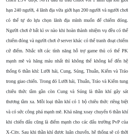
hạn 240 người, 4 lãnh địa vừa giới hạn 200 người và người chơi
có thể tự do lựa chọn lãnh địa mình muốn để chiếm đóng.
Người chơi ở bất kì sv nào khi hoàn thành nhiệm vụ đều có thể
chiếm đóng và người chơi ở server khác có thể tranh đoạt chiếm
cứ điểm. Nhắc tới các tính năng hỗ trợ game thủ có thể PK
mạnh mẽ và hăng máu nhất thì không thể không kể đến hệ
thống 6 thần khí: Lưỡi hái, Cung, Súng, Thuẫn, Kiếm và Trảo
trong giao chiến. Trong đó Lưỡi hái, Thuẫn, Trảo và Kiếm tung
chiêu thức tầm gần còn Cung và Súng là thần khí gây sát
thương tầm xa. Mỗi loại thần khí có 1 bộ chiêu thức riêng biệt
và có sức công phá mạnh mẽ. Khả năng xoay chuyển 6 thần khí
khi chiến đấu cũng là điểm mạnh cho các đấu trường PvP của
X-City. ​​​​Sau khi thần khí được luân chuyển, hệ thống sẽ có thời