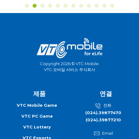
Copyright 2026 © VTC Mobile.
VTC 모바일 서비스 주식회사
제품
연결
VTC Mobile Game
전화
(024).39877470
VTC PC Game
(024).39877210
VTC Lottery
Email
VTC Esports