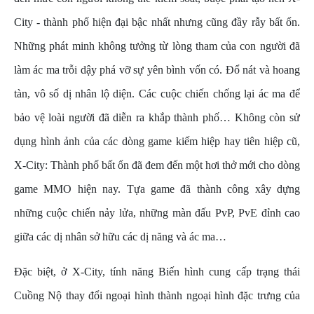
City - thành phố hiện đại bậc nhất nhưng cũng đầy rẫy bất ổn.
Những phát minh không tưởng từ lòng tham của con người đã
làm ác ma trỗi dậy phá vỡ sự yên bình vốn có. Đổ nát và hoang
tàn, vô số dị nhân lộ diện. Các cuộc chiến chống lại ác ma để
bảo vệ loài người đã diễn ra khắp thành phố… Không còn sử
dụng hình ảnh của các dòng game kiếm hiệp hay tiên hiệp cũ,
X-City: Thành phố bất ổn đã đem đến một hơi thở mới cho dòng
game MMO hiện nay. Tựa game đã thành công xây dựng
những cuộc chiến nảy lửa, những màn đấu PvP, PvE đỉnh cao
giữa các dị nhân sở hữu các dị năng và ác ma…
Đặc biệt, ở X-City, tính năng Biến hình cung cấp trạng thái
Cuồng Nộ thay đổi ngoại hình thành ngoại hình đặc trưng của