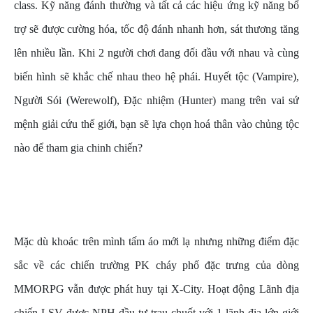
class. Kỹ năng đánh thường và tất cả các hiệu ứng kỹ năng bổ
trợ sẽ được cường hóa, tốc độ đánh nhanh hơn, sát thương tăng
lên nhiều lần. Khi 2 người chơi đang đối đầu với nhau và cùng
biến hình sẽ khắc chế nhau theo hệ phái. Huyết tộc (Vampire),
Người Sói (Werewolf), Đặc nhiệm (Hunter) mang trên vai sứ
mệnh giải cứu thế giới, bạn sẽ lựa chọn hoá thân vào chủng tộc
nào để tham gia chinh chiến?
Mặc dù khoác trên mình tấm áo mới lạ nhưng những điểm đặc
sắc về các chiến trường PK cháy phố đặc trưng của dòng
MMORPG vẫn được phát huy tại X-City. Hoạt động Lãnh địa
chiến LSV được NPH đầu tư trau chuốt với 1 lãnh địa lớn giới