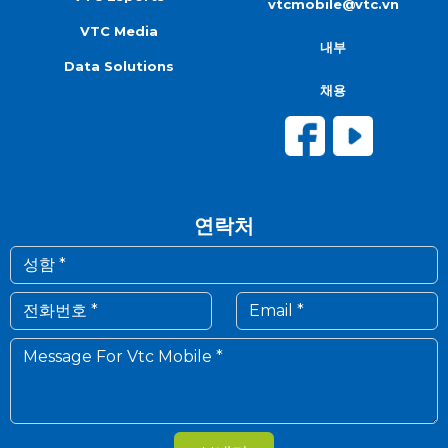
vtcmobile@vtc.vn
VTC Media
내부
Data Solutions
채용
연락처