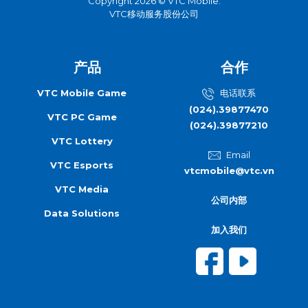
Copyright 2026 © VTC Mobile.
VTC移动服务股份公司
产品
合作
VTC Mobile Game
电话联系
(024).39877470
VTC PC Game
(024).39877210
VTC Lottery
Email
VTC Esports
vtcmobile@vtc.vn
VTC Media
公司内部
Data Solutions
加入我们