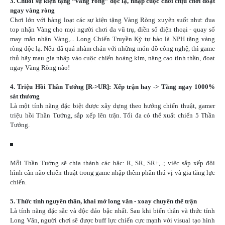
3. Chuỗi sự kiện tặng “vàng ròng”
đ
ộc lạ, nhập cuộ
c chơi ch
ị
u chơi đo
ạt
ngay vàng ròng
Chơi l
ớn với hàng loạt các sự kiện tặng Vàng Ròng xuyên suố
t như: đua
top nh
ận Vàng cho mọ
i ngư
ờ
i chơi đa vũ tr
ụ
, đi
ền số
đi
ện thoại - quay số
may mắn nhận Vàng,... Long Chiến Truyền Kỳ tự hào là NPH tặng vàng
ròng
đ
ộc lạ. Nế
u đ
ã quá nhàm chán với nhữ
ng món đ
ồ công nghệ, thì game
thủ hãy mau gia nhập vào cuộc chiến hoàng kim, nâng cao tinh thầ
n, đo
ạt
ngay Vàng Ròng nào!
4. Triệu Hồi Thần
Tư
ớng [R->UR]: Xếp trậ
n hay -> Tăng ngay 1000%
sát thương
Là mộ
t tính năng đ
ặc biệ
t đư
ợc xây dự
ng theo hư
ớng chiến thuật, gamer
triệu hồi Thầ
n Tư
ớng, sắp xếp lên trận. Tố
i đa có th
ể xuất chiến 5 Thầ
n
Tư
ớng.
Mỗi Thầ
n Tư
ớng sẽ chia thành các bậc: R, SR, SR+,..; việc sắp xế
p đ
ội
hình cân não chiến thuật trong game nhập thêm phần thú vị
và gia tăng l
ực
chiến.
5. Thức tỉnh nguyên thần, khai mở
long văn - xoay chuy
ển thế trận
Là tính năng đ
ặc sắ
c và đ
ộ
c đáo b
ậc nhất. Sau khi biến thân và thức tỉ
nh
Long Văn, ngư
ờ
i chơi s
ẽ
đư
ợc buff lực chiến cực mạnh với visual tạo hình