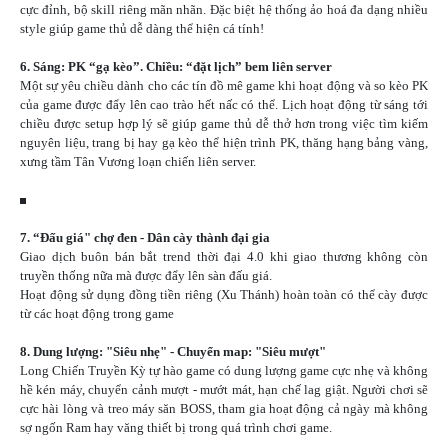
cự
c đ
ỉnh, bộ skill riêng mãn nhãn.
Đ
ặc biệt hệ thống ả
o hoá đa d
ạng nhiều
style giúp game thủ dễ dàng thể hiện cá tính!
6. Sáng: PK “gạ kèo”. Chiề
u: “đ
ặt lịch” bem liên server
Một sự yêu chiều d
ành cho các tín đ
ồ mê game khi hoạ
t đ
ộng và so kèo PK
củ
a game đư
ợ
c đ
ẩy lên cao trào hết nấc có thể. Lịch hoạ
t đ
ộng từ sáng tới
chiề
u đư
ợc setup hợp lý sẽ giúp game thủ dễ thở
hơn trong vi
ệc tìm kiếm
nguyên liệu, trang bị hay gạ kèo thể hiện trình PK, th
ăn
g hạng bả
ng vàng,
xưng t
ầ
m Tân Vương lo
ạn chiến liên server.
7. “Đ
ấu giá" chợ
đen - Dân cày thành đ
ại gia
Giao dịch buôn bán bắt trend thờ
i đ
ạ
i 4.0 khi giao thương không c
òn
truyền thống nữ
a mà đư
ợ
c đ
ẩ
y lên sàn đ
ấu giá.
Hoạ
t đ
ộng sử dụ
ng đ
ồng tiền riêng (Xu Thánh) hoàn toàn có thể
cày đư
ợc
từ các hoạ
t đ
ộng trong game
8. Dung lư
ợng: "Siêu nhẹ" - Chuyể
n map: "Siêu mư
ợt"
Long Chiến Truyền Kỳ tự
hào game có dung lư
ợng game cực nhẹ và không
hề kén máy, chuyển cả
nh mư
ợ
t - mư
ớt mát, hạn chế lag giậ
t. Ngư
ờ
i chơi
sẽ
cực hài lòng và treo máy s
ăn BOSS, tham gia ho
ạ
t đ
ộng cả ngày mà không
sợ ngố
n Ram hay văng thi
ết bị trong quá trình ch
ơi game.