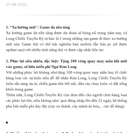
01-08-2022
1. “Xu hư
ớng mớ
i": Game đa n
ền tảng
Xu hư
ớ
ng game đa n
ền tả
ng đư
ợc dự
đoán s
ẽ bùng nổ
trong năm nay, và
Long Chi
ến Truyền Kỳ tự hào là 1 trong những tự
a game đi theo xu hư
ớng
mới này. Game thủ có thể trải nghiệm bản mobile lẫn bản pc (sẽ
đư
ợc
update sau) với nhiề
u tính năng thú v
ị
đư
ợc cập nhật liên tục.
2. Phúc lợi siêu nhiề
u, đ
ặc biệt: Tặng 100 vòng quay may mắn khi mới
vào game, sở hữu miễn phí Ngự Kim Long
Với những phúc lợi khủ
ng như t
ặng 100 vòng quay may mắn hay tổ chức
hàng loạt các sự kiện siêu dễ
đ
ể nhận Kim Long, Long Chiến Truyền Kỳ
luôn sẵ
n sàng ưu ái
, chiều game thủ hết nấ
c, dân cày chay luôn có đ
ất sống
khỏe trong game.
Thêm nữa, Long Chiến Truyền Kỳ còn
đem đ
ế
n cho ngư
ờ
i chơi hàng lo
ạt
các phúc lợi lớn, siêu khủ
ng như: quà đăng nh
ậ
p lên đ
ến 21 ngày, hệ thống
phụ bản miễ
n phí dày đ
ặc (cày xu thánh, cày mảnh ảo hóa,... cực dễ dàng)