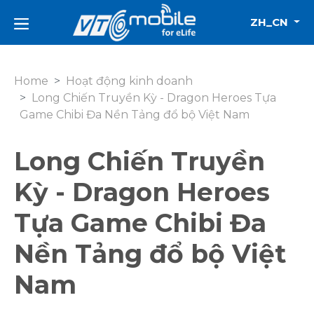
ZH_CN
Home
Hoạt động kinh doanh
Long Chiến Truyền Kỳ - Dragon Heroes Tựa
Game Chibi Đa Nền Tảng đổ bộ Việt Nam
Long Chiến Truyền
Kỳ - Dragon Heroes
Tựa Game Chibi Đa
Nền Tảng đổ bộ Việt
Nam