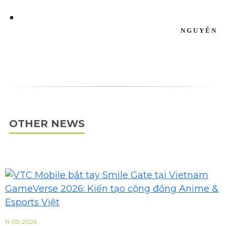
N G U Y Ê N
OTHER NEWS
11-05-2026