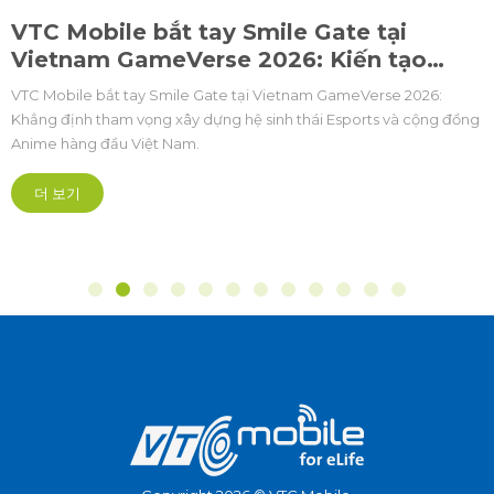
VTC Mobile bắt tay Smile Gate tại
Vietnam GameVerse 2026: Kiến tạo
cộng đồng Anime & Esports Việt
VTC Mobile bắt tay Smile Gate tại Vietnam GameVerse 2026:
Khẳng định tham vọng xây dựng hệ sinh thái Esports và cộng đồng
Anime hàng đầu Việt Nam.
더 보기