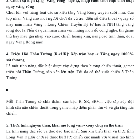
3. Chuỗi sự kiện tặng “vàng ròng”
đ
ộc lạ, nhập cuộ
c chơi ch
ị
u chơi đo
ạt
ngay vàng ròng
Chơi l
ớn với hàng loạt các sự kiện tặng Vàng Ròng xuyên suố
t như: đua
top nh
ận Vàng cho mọ
i ngư
ờ
i chơi đa vũ tr
ụ
, đi
ền số
đi
ện thoại - quay số
may mắn nhận Vàng,... Long Chiến Truyền Kỳ tự hào là NPH tặng vàng
ròng
đ
ộc lạ. Nế
u đ
ã quá nhàm chán với nhữ
ng món đ
ồ công nghệ, thì game
thủ hãy mau gia nhập vào cuộc chiến hoàng kim, nâng cao tinh thầ
n, đo
ạt
ngay Vàng Ròng nào!
4. Triệu Hồi Thần
Tư
ớng [R->UR]: Xếp trậ
n hay -> Tăng ngay 1000%
sát thương
Là mộ
t tính năng đ
ặc biệ
t đư
ợc xây dự
ng theo hư
ớng chiến thuật, gamer
triệu hồi Thầ
n Tư
ớng, sắp xếp lên trận. Tố
i đa có th
ể xuất chiến 5 Thầ
n
Tư
ớng.
Mỗi Thầ
n Tư
ớng sẽ chia thành các bậc: R, SR, SR+,..; việc sắp xế
p đ
ội
hình cân não chiến thuật trong game nhập thêm phần thú vị
và gia tăng l
ực
chiến.
5. Thức tỉnh nguyên thần, khai mở
long văn - xoay chuy
ển thế trận
Là tính năng đ
ặc sắ
c và đ
ộ
c đáo b
ậc nhất. Sau khi biến thân và thức tỉ
nh
Long Văn, ngư
ờ
i chơi s
ẽ
đư
ợc buff lực chiến cực mạnh với visual tạo hình