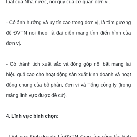
luật của Nhà nước, nội quy của cơ quan đơn vị.
- Có ảnh hưởng và uy tín cao trong đơn vị, là tấm gương
để ĐVTN noi theo, là đại diện mang tính điển hình của
đơn vị.
- Có thành tích xuất sắc và đóng góp nổi bật mang lại
hiệu quả cao cho hoạt động sản xuất kinh doanh và hoạt
động chung của bộ phận, đơn vị và Tổng công ty (trong
mảng lĩnh vực được đề cử).
4. Lĩnh vực bình chọn:
- Lĩnh vực Kinh doanh: Là ĐVTN đang làm công tác kinh