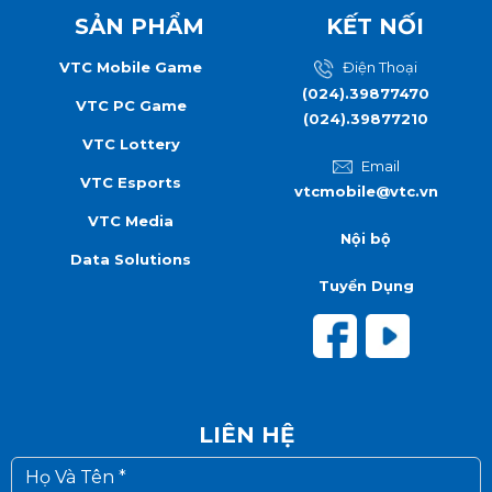
SẢN PHẨM
KẾT NỐI
VTC Mobile Game
Điện Thoại
(024).39877470
VTC PC Game
(024).39877210
VTC Lottery
Email
VTC Esports
vtcmobile@vtc.vn
VTC Media
Nội bộ
Data Solutions
Tuyển Dụng
LIÊN HỆ