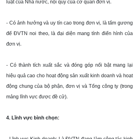
luật của Nhà nước, nội quy của cơ quan đơn vị.
- Có ảnh hưởng và uy tín cao trong đơn vị, là tấm gương
để ĐVTN noi theo, là đại diện mang tính điển hình của
đơn vị.
- Có thành tích xuất sắc và đóng góp nổi bật mang lại
hiệu quả cao cho hoạt động sản xuất kinh doanh và hoạt
động chung của bộ phận, đơn vị và Tổng công ty (trong
mảng lĩnh vực được đề cử).
4. Lĩnh vực bình chọn:
- Lĩnh vực Kinh doanh: Là ĐVTN đang làm công tác kinh