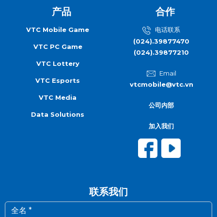
产品
合作
VTC Mobile Game
电话联系
(024).39877470
VTC PC Game
(024).39877210
VTC Lottery
Email
VTC Esports
vtcmobile@vtc.vn
VTC Media
公司内部
Data Solutions
加入我们
联系我们