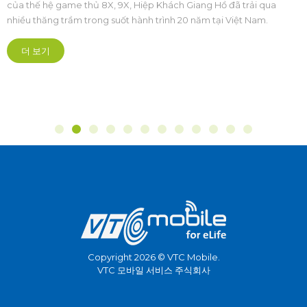
Thao Hoàng Đạo Cương
 Giang Hồ đã trải qua
sinh thái Esports Việt 
20 năm tại Việt Nam.
Chuỗi sự kiện The Grand Esports 2026 
chuyên nghiệp và bền
Cung Điền kinh Mỹ Đình (Hà Nội). Đây l
Thể thao điện tử quy mô quốc gia và 
được tổ chức bài bản hoành tráng mở
hướng chuyên nghiệp hóa sâu sắc.
더 보기
Copyright 2026 © VTC Mobile.
VTC 모바일 서비스 주식회사