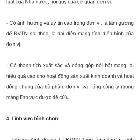
luật của Nhà nước, nội quy của cơ quan đơn vị.
- Có ảnh hưởng và uy tín cao trong đơn vị, là tấm gương
để ĐVTN noi theo, là đại diện mang tính điển hình của
đơn vị.
- Có thành tích xuất sắc và đóng góp nổi bật mang lại
hiệu quả cao cho hoạt động sản xuất kinh doanh và hoạt
động chung của bộ phận, đơn vị và Tổng công ty (trong
mảng lĩnh vực được đề cử).
4. Lĩnh vực bình chọn:
- Lĩnh vực Kinh doanh: Là ĐVTN đang làm công tác kinh