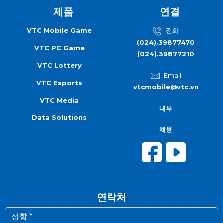
제품
연결
VTC Mobile Game
전화
(024).39877470
VTC PC Game
(024).39877210
VTC Lottery
Email
VTC Esports
vtcmobile@vtc.vn
VTC Media
내부
Data Solutions
채용
연락처