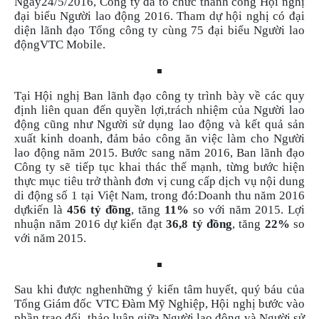
Ngày24/5/2016, Công ty đã tổ chức thành công Hội nghị
đại biểu Người lao động 2016. Tham dự hội nghị có đại
diện lãnh đạo Tổng công ty cùng 75 đại biểu Người lao
độngVTC Mobile.
Tại Hội nghị Ban lãnh đạo công ty trình bày về các quy
định liên quan đến quyền lợi,trách nhiệm của Người lao
động cũng như Người sử dụng lao động và kết quả sản
xuất kinh doanh, đảm bảo công ăn việc làm cho Người
lao động năm 2015. Bước sang năm 2016,
Ban lãnh đạo
Công ty sẽ tiếp tục khai thác thế mạnh, từng bước hiện
thực mục tiêu trở thành đơn vị cung cấp dịch vụ nội dung
di động số 1 tại Việt Nam
, trong đó:
Doanh thu năm 2016
dựkiến là
456 tỷ đồng
, tăng
11%
so với năm 2015. Lợi
nhuận năm 2016 dự kiến đạt
36,8 tỷ đồng
, tăng
22%
so
với năm 2015.
Sau khi được nghenhững ý kiến tâm huyết, quý báu của
Tổng Giám đốc VTC Đàm Mỹ Nghiệp,
Hội nghị bước vào
phần trao đổi, thảo luận giữa Người lao động và Người sử