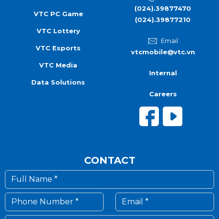
(024).39877470
VTC PC Game
(024).39877210
VTC Lottery
Email
VTC Esports
vtcmobile@vtc.vn
VTC Media
Internal
Data Solutions
Careers
CONTACT