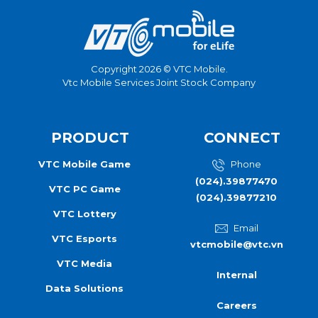
Copyright 2026 © VTC Mobile.
Vtc Mobile Services Joint Stock Company
PRODUCT
CONNECT
VTC Mobile Game
Phone
(024).39877470
VTC PC Game
(024).39877210
VTC Lottery
Email
VTC Esports
vtcmobile@vtc.vn
VTC Media
Internal
Data Solutions
Careers