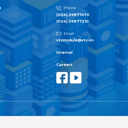
e
Phone
(024).39877470
(024).39877210
Email
vtcmobile@vtc.vn
Internal
Careers