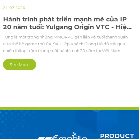
24-07-2026
Hành trình phát triển mạnh mẽ của IP
20 năm tuổi: Yulgang Origin VTC - Hiệp
khách PC
Từng là một trong những MMORPG gắn liền với tuổi thanh xuân
của thế hệ game thủ 8X, 9X, Hiệp Khách Giang Hồ đã trải qua
nhiều thăng trầm trong suốt hành trình 20 năm tại Việt Nam.
See More
PRODUCT