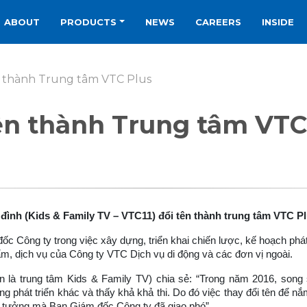
ABOUT
PRODUCTS
NEWS
CAREERS
INSIDE
ên thành Trung tâm VTC Plus
tên thành Trung tâm VTC
 đình (Kids & Family TV – VTC11) đổi tên thành trung tâm VTC Pl
ốc Công ty
trong việc
xây dựng
, triển khai chiến lược
,
kế hoạch phát 
ẩm, dịch vụ của Công ty
VTC Dịch vụ di động
và các đơn vị ngoài.
là trung tâm Kids & Family TV) chia sẻ: “Trong năm 2016, song s
phát triển khác và thấy khả khả thi. Do đó việc thay đổi tên để nắm 
tin tưởng mà Ban Giám đốc Công ty đã giao phó”.