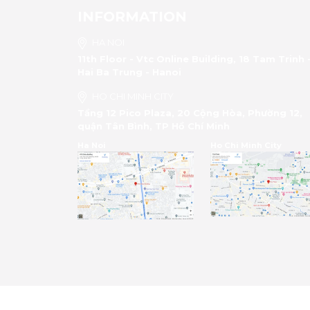
INFORMATION
HA NOI
11th Floor - Vtc Online Building, 18 Tam Trinh 
Hai Ba Trung - Hanoi
HO CHI MINH CITY
Tầng 12 Pico Plaza, 20 Cộng Hòa, Phường 12,
quận Tân Bình, TP Hồ Chí Minh
Ha Noi
Ho Chi Minh City