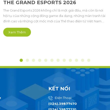
THE GRAND ESPORTS 2026
The Grand Esports 2026 không chỉ là một giải đấu, mà còn là nơi
hội tụ của những cộng đồng game đa dạng, những màn tranh tài
đỉnh cao và những cột mốc mới của Thể thao điện tử Việt Nam.
Lần đầu tiên được tổ chức, sự kiện quy tụ 7 bộ môn Esports gồm
Audition, Đột Kích CrossFire, Epic Seven, Au Mobile, Summoners
Xem Thêm
War, Street Fighter 6 và Yulgang Origin, đại diện cho nhiều thể
loại game khác nhau
KẾT NỐI
e
Điện Thoại
(024).39877470
(024).39877210