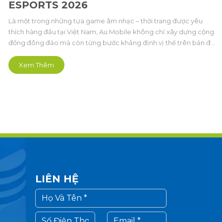
ESPORTS 2026
Là một trong những tựa game âm nhạc – thời trang được yêu
thích hàng đầu tại Việt Nam, Au Mobile không chỉ xây dựng cộng
đồng đông đảo mà còn từng bước khẳng định vị thế trên bản đồ
thể thao điện tử. Năm 2026, Au Mobile đánh dấu một cột mốc
quan trọng trong hành trình phát triển Esports, chính thức khởi
Xem Thêm
động hệ thống giải đấu The Grand Esports 2026 với hai sân chơi
đỉnh ca
LIÊN HỆ