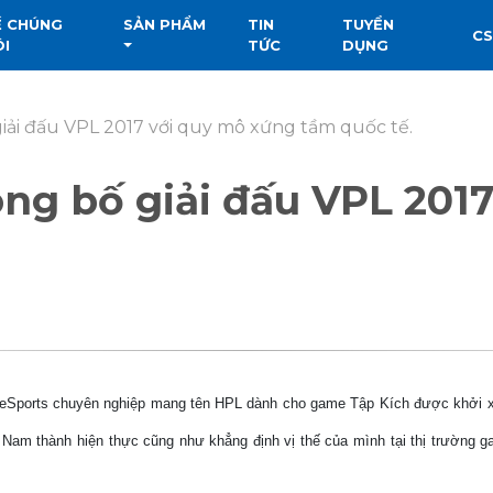
Ề CHÚNG
SẢN PHẨM
TIN
TUYỂN
C
ÔI
TỨC
DỤNG
iải đấu VPL 2017 với quy mô xứng tầm quốc tế.
ng bố giải đấu VPL 201
e eSports chuyên nghiệp mang tên HPL dành cho game Tập Kích được khởi xư
 Nam thành hiện thực cũng như khẳng định vị thế của mình tại thị trường ga