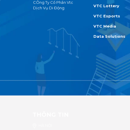
CÔng Ty Cổ Phần Vtc
VTC Lottery
Dịch Vụ Di Động
VTC Esports
VTC Media
Data Solutions
THÔNG TIN
HÀ NỘI