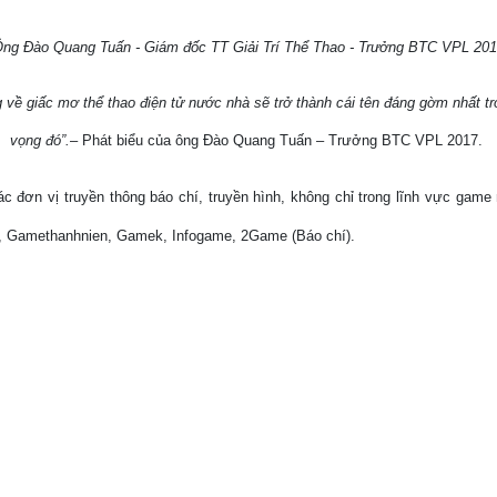
ng Đào Quang Tuấn - Giám đốc TT Giải Trí Thể Thao - Trưởng BTC VPL 20
 về giấc mơ thể thao điện tử nước nhà sẽ trở thành cái tên đáng gờm nhất tr
vọng đó”.
– Phát biểu của ông Đào Quang Tuấn – Trưởng BTC VPL 2017.
 đơn vị truyền thông báo chí, truyền hình, không chỉ trong lĩnh vực game
, Gamethanhnien, Gamek, Infogame, 2Game (Báo chí).