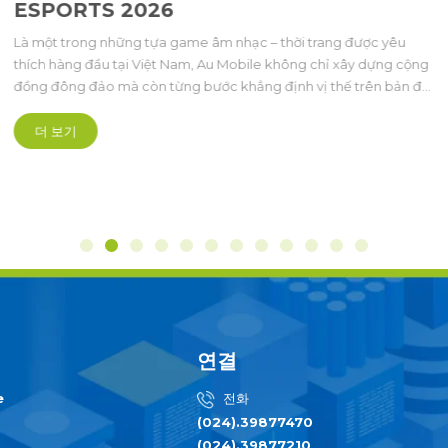
ESPORTS 2026
Là một trong những tựa game âm nhạc – thời trang được yêu
thích hàng đầu tại Việt Nam, Au Mobile không chỉ xây dựng cộng
đồng đông đảo mà còn từng bước khẳng định vị thế trên bản đồ
thể thao điện tử. Năm 2026, Au Mobile đánh dấu một cột mốc
quan trọng trong hành trình phát triển Esports, chính thức khởi
더 보기
động hệ thống giải đấu The Grand Esports 2026 với hai sân chơi
đỉnh ca
연결
e
전화
(024).39877470
(024).39877210