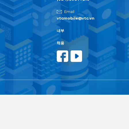
Email
vtcmobile@vtc.vn
내부
채용