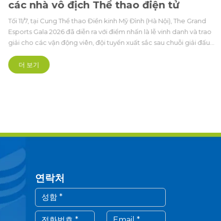
các nhà vô địch Thể thao điện tử
Tối 11/7, tại Cung Thể thao Điền kinh Mỹ Đình (Hà Nội), The Grand
Esports Gala 2026 đã diễn ra với điểm nhấn là lễ vinh danh và trao
giải cho các vận động viên, đội tuyển xuất sắc sau chuỗi giải đấu
Cúp Thể thao điện tử Quốc gia (Vietnam Esports National Cup -
VENC) và Esports Grand Championship (EGC).
더 보기
연락처