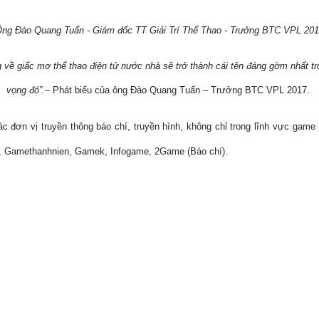
ng Đào Quang Tuấn - Giám đốc TT Giải Trí Thể Thao - Trưởng BTC VPL 20
 về giấc mơ thể thao điện tử nước nhà sẽ trở thành cái tên đáng gờm nhất tr
vọng đó”.
– Phát biểu của ông Đào Quang Tuấn – Trưởng BTC VPL 2017.
 đơn vị truyền thông báo chí, truyền hình, không chỉ trong lĩnh vực game
, Gamethanhnien, Gamek, Infogame, 2Game (Báo chí).