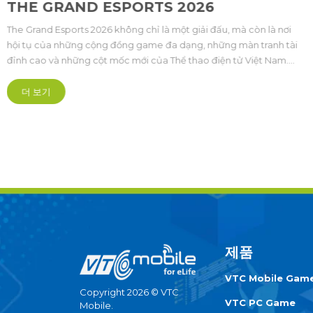
THE GRAND ESPORTS 2026
The Grand Esports 2026 không chỉ là một giải đấu, mà còn là nơi
hội tụ của những cộng đồng game đa dạng, những màn tranh tài
đỉnh cao và những cột mốc mới của Thể thao điện tử Việt Nam.
Lần đầu tiên được tổ chức, sự kiện quy tụ 7 bộ môn Esports gồm
Audition, Đột Kích CrossFire, Epic Seven, Au Mobile, Summoners
더 보기
War, Street Fighter 6 và Yulgang Origin, đại diện cho nhiều thể
loại game khác nhau
제품
VTC Mobile Gam
Copyright 2026 © VTC
VTC PC Game
Mobile.