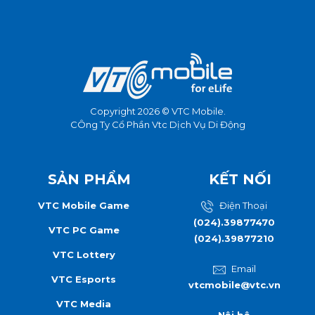
Copyright 2026 © VTC Mobile.
CÔng Ty Cổ Phần Vtc Dịch Vụ Di Động
SẢN PHẨM
KẾT NỐI
VTC Mobile Game
Điện Thoại
(024).39877470
VTC PC Game
(024).39877210
VTC Lottery
Email
VTC Esports
vtcmobile@vtc.vn
VTC Media
Nội bộ