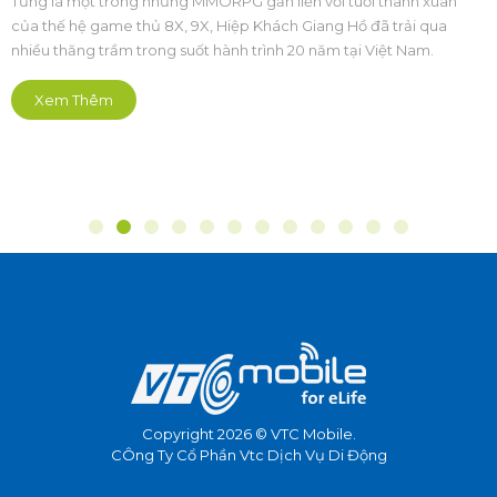
Từng là một trong những MMORPG gắn liền với tuổi thanh xuân
của thế hệ game thủ 8X, 9X, Hiệp Khách Giang Hồ đã trải qua
nhiều thăng trầm trong suốt hành trình 20 năm tại Việt Nam.
Xem Thêm
Copyright 2026 © VTC Mobile.
CÔng Ty Cổ Phần Vtc Dịch Vụ Di Động