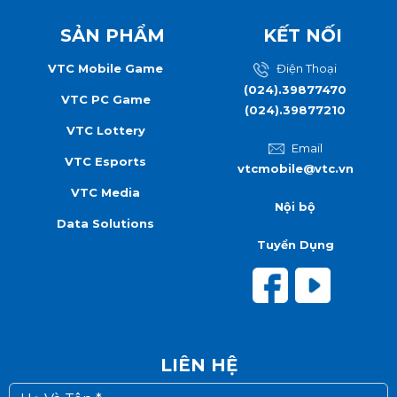
SẢN PHẨM
KẾT NỐI
VTC Mobile Game
Điện Thoại
(024).39877470
VTC PC Game
(024).39877210
VTC Lottery
Email
VTC Esports
vtcmobile@vtc.vn
VTC Media
Nội bộ
Data Solutions
Tuyển Dụng
LIÊN HỆ