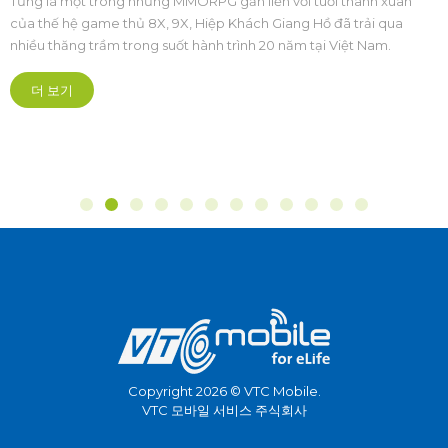
Từng là một trong những MMORPG gắn liền với tuổi thanh xuân
của thế hệ game thủ 8X, 9X, Hiệp Khách Giang Hồ đã trải qua
nhiều thăng trầm trong suốt hành trình 20 năm tại Việt Nam.
더 보기
Copyright 2026 © VTC Mobile.
VTC 모바일 서비스 주식회사