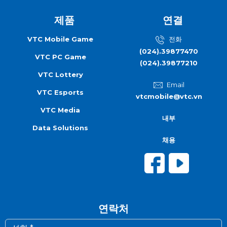
제품
연결
VTC Mobile Game
전화
(024).39877470
VTC PC Game
(024).39877210
VTC Lottery
Email
VTC Esports
vtcmobile@vtc.vn
VTC Media
내부
Data Solutions
채용
연락처