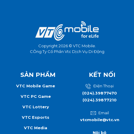
Copyright 2026 © VTC Mobile.
CÔng Ty Cổ Phần Vtc Dịch Vụ Di Động
SẢN PHẨM
KẾT NỐI
VTC Mobile Game
Điện Thoại
(024).39877470
VTC PC Game
(024).39877210
VTC Lottery
Email
VTC Esports
vtcmobile@vtc.vn
VTC Media
Nội bộ