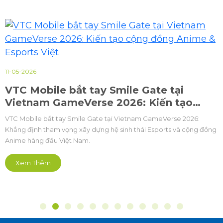
11-05-2026
VTC Mobile bắt tay Smile Gate tại
Vietnam GameVerse 2026: Kiến tạo
cộng đồng Anime & Esports Việt
VTC Mobile bắt tay Smile Gate tại Vietnam GameVerse 2026:
Khẳng định tham vọng xây dựng hệ sinh thái Esports và cộng đồng
Anime hàng đầu Việt Nam.
Xem Thêm