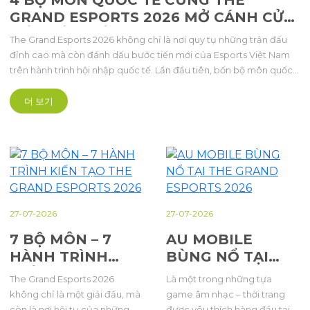
4 BỘ MÔN QUỐC TẾ CÙNG THE
GRAND ESPORTS 2026 MỞ CÁNH CỬA
KẾT NỐI THẾ GIỚI
The Grand Esports 2026 không chỉ là nơi quy tụ những trận đấu
đỉnh cao mà còn đánh dấu bước tiến mới của Esports Việt Nam
trên hành trình hội nhập quốc tế. Lần đầu tiên, bốn bộ môn quốc
tế gồm Audition PC, Au Mobile, Street Fighter 6 và Summoners
War: Sky Arena cùng góp mặt trong một kỳ đại hội quy mô lớn,
더 보기
quy tụ tuyển thủ và cộng đồng người hâm mộ từ nhiều quốc gia.
27-07-2026
27-07-2026
7 BỘ MÔN – 7
AU MOBILE
HÀNH TRÌNH
BÙNG NỔ TẠI
KIẾN TẠO THE
THE GRAND
The Grand Esports 2026
Là một trong những tựa
GRAND ESPORTS
ESPORTS 2026
không chỉ là một giải đấu, mà
game âm nhạc – thời trang
2026
còn là nơi hội tụ của những
được yêu thích hàng đầu tại