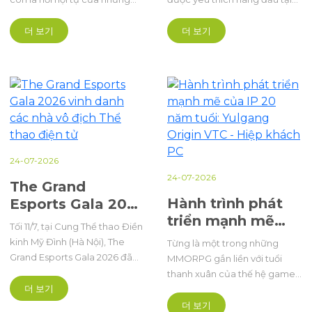
cộng đồng game đa dạng,
Việt Nam, Au Mobile không
những màn tranh tài đỉnh cao
chỉ xây dựng cộng đồng đông
더 보기
더 보기
và những cột mốc mới của
đảo mà còn từng bước khẳng
Thể thao điện tử Việt Nam.
định vị thế trên bản đồ thể
Lần đầu tiên được tổ chức, sự
thao điện tử. Năm 2026, Au
kiện quy tụ 7 bộ môn Esports
Mobile đánh dấu một cột mốc
gồm Audition, Đột Kích
quan trọng trong hành trình
CrossFire, Epic Seven, Au
phát triển Esports, chính thức
Mobile, Summoners War,
khởi động hệ thống giải đấu
Street Fighter 6 và Yulgang
The Grand Esports 2026 với hai
24-07-2026
Origin, đại diện cho nhiều thể
sân chơi đỉnh ca
24-07-2026
loại game khác nhau
The Grand
Hành trình phát
Esports Gala 2026
triển mạnh mẽ
vinh danh các nhà
Tối 11/7, tại Cung Thể thao Điền
của IP 20 năm
vô địch Thể thao
kinh Mỹ Đình (Hà Nội), The
Từng là một trong những
tuổi: Yulgang
điện tử
Grand Esports Gala 2026 đã
MMORPG gắn liền với tuổi
Origin VTC - Hiệp
diễn ra với điểm nhấn là lễ vinh
thanh xuân của thế hệ game
danh và trao giải cho các vận
khách PC
더 보기
thủ 8X, 9X, Hiệp Khách Giang
động viên, đội tuyển xuất sắc
Hồ đã trải qua nhiều thăng
더 보기