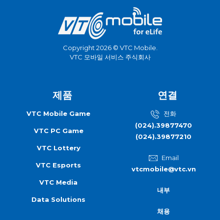
Copyright 2026 © VTC Mobile.
VTC 모바일 서비스 주식회사
제품
연결
VTC Mobile Game
전화
(024).39877470
VTC PC Game
(024).39877210
VTC Lottery
Email
VTC Esports
vtcmobile@vtc.vn
VTC Media
내부
Data Solutions
채용