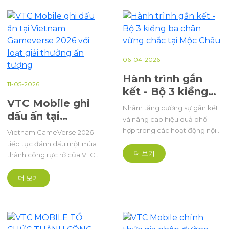
2026 - 2030, mở ra kỳ vọng về
một hướng đi bài bản, chuyên
nghiệp hơn cho lĩnh vực thể
thao điện tử trong nước.
06-04-2026
Hành trình gắn
11-05-2026
kết - Bộ 3 kiềng
VTC Mobile ghi
ba chân vững
Nhằm tăng cường sự gắn kết
dấu ấn tại
chắc tại Mộc Châu
và nâng cao hiệu quả phối
Vietnam
hợp trong các hoạt động nội
Vietnam GameVerse 2026
Gameverse 2026
bộ, Bộ 3 “kiềng 3 chân” gồm
tiếp tục đánh dấu một mùa
với loạt giải
Văn hoá Doanh nghiệp
더 보기
thành công rực rỡ của VTC
(VHDN) – Đoàn Thanh niên –
thưởng ấn tượng
nói chung và VTC Mobile nói
Công đoàn đã tổ chức
riêng khi liên tiếp ghi tên mình
더 보기
chuyến tập huấn kéo dài 2
tại những hạng mục quan
ngày 1 đêm tại Mộc Châu.
trọng nhất của Vietnam
Game Awards năm nay.