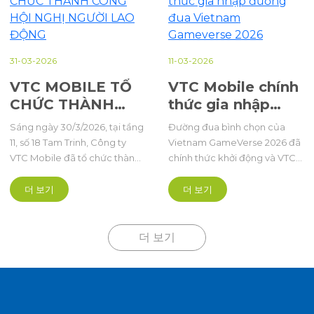
31-03-2026
11-03-2026
VTC MOBILE TỔ
VTC Mobile chính
CHỨC THÀNH
thức gia nhập
CÔNG HỘI NGHỊ
đường đua
Sáng ngày 30/3/2026, tại tầng
Đường đua bình chọn của
NGƯỜI LAO
Vietnam
11, số 18 Tam Trinh, Công ty
Vietnam GameVerse 2026 đã
ĐỘNG
Gameverse 2026
VTC Mobile đã tổ chức thành
chính thức khởi động và VTC
công Hội nghị Người lao động
Mobile tự hào góp mặt trong
năm 2026 với sự tham dự của
danh sách hơn 240 đề cử trải
더 보기
더 보기
Ban Lãnh đạo và toàn thể cán
dài ở 21 hạng mục của ngành
bộ, nhân viên.
game Việt Nam năm nay.
더 보기