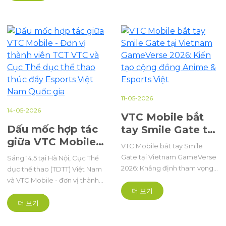
và sức lan tỏa đối với cộng
tử quy mô quốc gia và khu
phát triển, chuyên
đồng Thể thao điện tử Việt
vực cũng như châu lục, được
nghiệp và bền
Nam.
tổ chức bài bản hoành tráng
vững
mở ra kỷ nguyên mới theo
hướng chuyên nghiệp hóa sâu
sắc.
11-05-2026
14-05-2026
VTC Mobile bắt
Dấu mốc hợp tác
tay Smile Gate tại
giữa VTC Mobile -
Vietnam
VTC Mobile bắt tay Smile
Đơn vị thành viên
GameVerse 2026:
Gate tại Vietnam GameVerse
Sáng 14.5 tại Hà Nội, Cục Thể
TCT VTC và Cục
Kiến tạo cộng
2026: Khẳng định tham vọng
dục thể thao (TDTT) Việt Nam
Thể dục thể thao
đồng Anime &
xây dựng hệ sinh thái Esports
và VTC Mobile - đơn vị thành
thúc đẩy Esports
và cộng đồng Anime hàng
Esports Việt
더 보기
viên của Tổng Công ty VTC đã
đầu Việt Nam.
ký kết Chiến lược hợp tác
Việt Nam Quốc
더 보기
phát triển thể thao điện tử
gia
(Esports) quốc gia giai đoạn