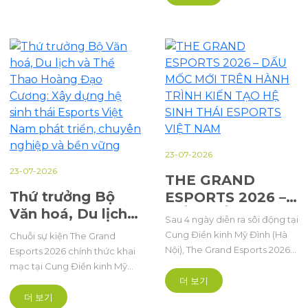
sau chuỗi giải đấu Cúp Thể
trầm trong suốt hành trình 20
thao điện tử Quốc gia
năm tại Việt Nam.
(Vietnam Esports National
Cup - VENC) và Esports Grand
Championship (EGC).
23-07-2026
23-07-2026
THE GRAND
Thứ trưởng Bộ
ESPORTS 2026 –
Văn hoá, Du lịch
DẤU MỐC MỚI
Sau 4 ngày diễn ra sôi động tại
và Thể Thao
TRÊN HÀNH
Cung Điền kinh Mỹ Đình (Hà
Chuỗi sự kiện The Grand
Hoàng Đạo
TRÌNH KIẾN TẠO
Nội), The Grand Esports 2026
Esports 2026 chính thức khai
Cương: Xây dựng
HỆ SINH THÁI
đã chính thức khép lại, để lại
mạc tại Cung Điền kinh Mỹ
hệ sinh thái
nhiều dấu ấn về quy mô tổ
ESPORTS VIỆT
더 보기
Đình (Hà Nội). Đây là lần đầu
chức, chất lượng chuyên môn
tiên một sự kiện Thể thao điện
Esports Việt Nam
더 보기
NAM