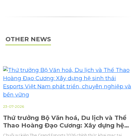
OTHER NEWS
23-07-2026
Thứ trưởng Bộ Văn hoá, Du lịch và Thể
Thao Hoàng Đạo Cương: Xây dựng hệ
sinh thái Esports Việt Nam phát triển,
Chuỗi sự kiện The Grand Esports 2026 chính thức khai mạc tại