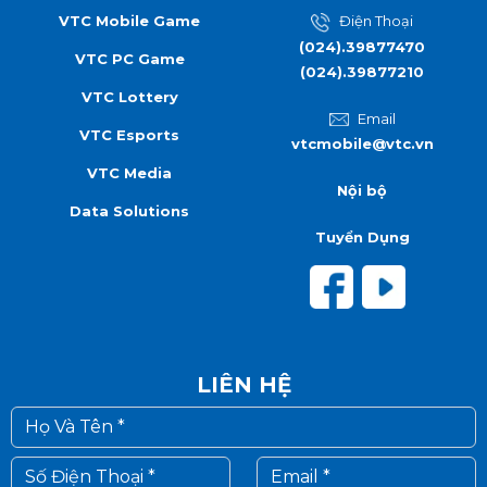
VTC Mobile Game
Điện Thoại
(024).39877470
VTC PC Game
(024).39877210
VTC Lottery
Email
VTC Esports
vtcmobile@vtc.vn
VTC Media
Nội bộ
Data Solutions
Tuyển Dụng
LIÊN HỆ