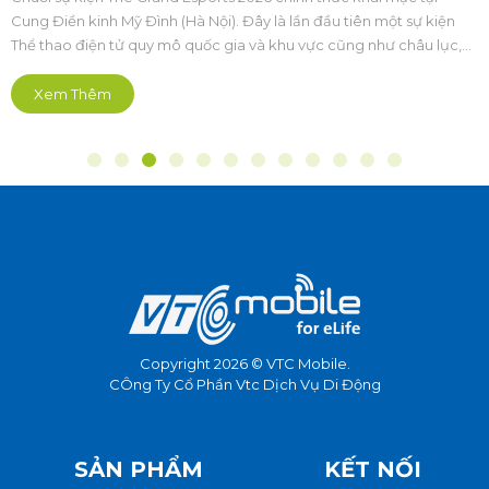
chuyên nghiệp và bền vững
Cung Điền kinh Mỹ Đình (Hà Nội). Đây là lần đầu tiên một sự kiện
Thể thao điện tử quy mô quốc gia và khu vực cũng như châu lục,
được tổ chức bài bản hoành tráng mở ra kỷ nguyên mới theo
hướng chuyên nghiệp hóa sâu sắc.
Xem Thêm
Copyright 2026 © VTC Mobile.
CÔng Ty Cổ Phần Vtc Dịch Vụ Di Động
SẢN PHẨM
KẾT NỐI