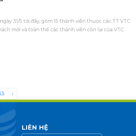
ngày 31/5 tới đây, gồm 15 thành viên thuộc các TT VTC
ách mời và toàn thể các thành viên còn lại của VTC
33
›
LIÊN HỆ