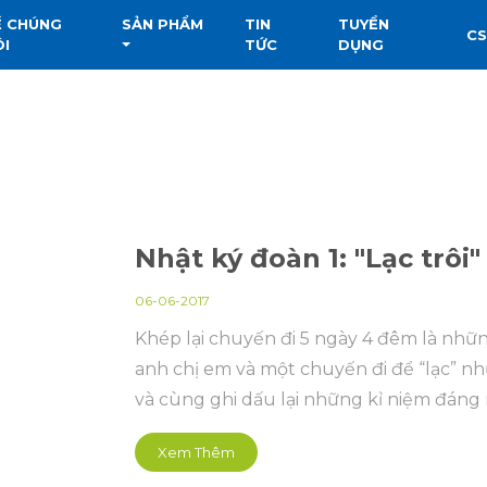
Ề CHÚNG
SẢN PHẨM
TIN
TUYỂN
C
ÔI
TỨC
DỤNG
Nhật ký đoàn 1: "Lạc trôi"
06-06-2017
Khép lại chuyến đi 5 ngày 4 đêm là nhữ
anh chị em và một chuyến đi để “lạc” n
và cùng ghi dấu lại những kỉ niệm đáng 
Xem Thêm