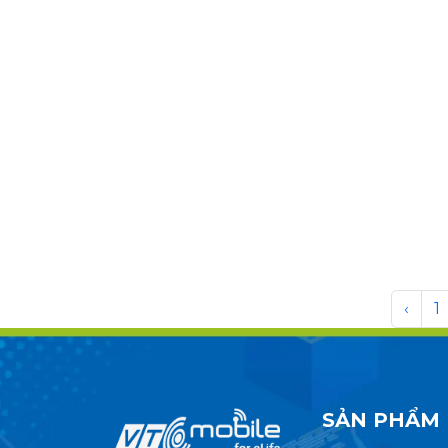
‹
1
SẢN PHẨM