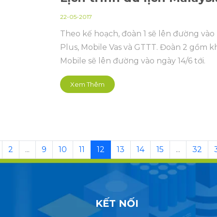
22-05-2017
Theo kế hoạch, đoàn 1 sẽ lên đường vào 
Plus, Mobile Vas và GTTT. Đoàn 2 gồm kh
Mobile sẽ lên đường vào ngày 14/6 tới.
Xem Thêm
2
...
9
10
11
12
13
14
15
...
32
KẾT NỐI