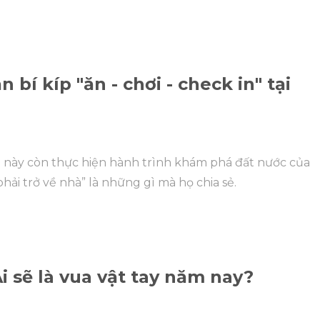
bí kíp "ăn - chơi - check in" tại
3 này còn thực hiện hành trình khám phá đất nước của
phải trở về nhà” là những gì mà họ chia sẻ.
 sẽ là vua vật tay năm nay?