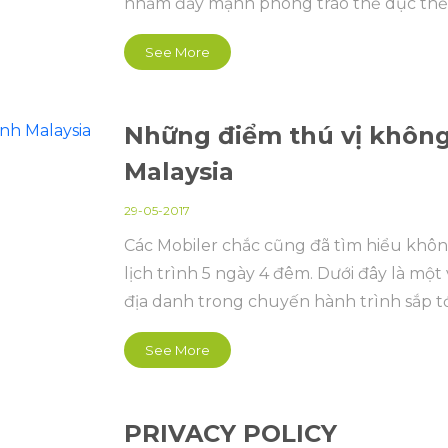
nhằm đẩy mạnh phong trào thể dục thể t
đoàn kết giữa các thành viên của CLB.
See More
Những điểm thú vị không
Malaysia
29-05-2017
Các Mobiler chắc cũng đã tìm hiểu không
lịch trình 5 ngày 4 đêm. Dưới đây là một 
địa danh trong chuyến hành trình sắp t
See More
PRIVACY POLICY