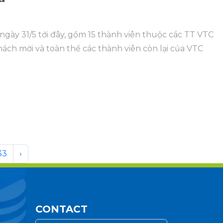
ngày 31/5 tới đây, gồm 15 thành viên thuộc các TT VTC
ách mời và toàn thể các thành viên còn lại của VTC
33
›
CONTACT