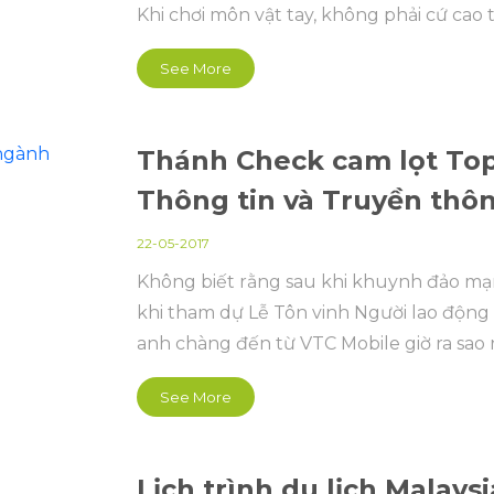
Khi chơi môn vật tay, không phải cứ cao t
See More
Thánh Check cam lọt Top
Thông tin và Truyền thô
22-05-2017
Không biết rằng sau khi khuynh đảo m
khi tham dự Lễ Tôn vinh Người lao động
anh chàng đến từ VTC Mobile giờ ra sao r
See More
Lịch trình du lịch Malaysi