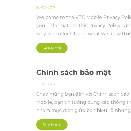
26-05-2017
Welcome to the VTC Mobile Privacy Poli
your information. This Privacy Policy is
why we collect it, and what we do with it
See More
Chính sách bảo mật
26-05-2017
Chào mừng bạn đến với Chính sách bảo 
Mobile, bạn tin tưởng cung cấp thông ti
nhằm mục đích giúp bạn hiểu rõ những dữ
thập và những gì chúng tôi làm với dữ l
See More