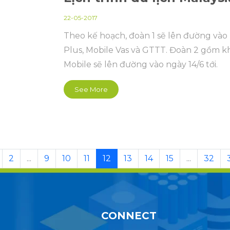
22-05-2017
Theo kế hoạch, đoàn 1 sẽ lên đường vào 
Plus, Mobile Vas và GTTT. Đoàn 2 gồm kh
Mobile sẽ lên đường vào ngày 14/6 tới.
See More
2
...
9
10
11
12
13
14
15
...
32
CONNECT