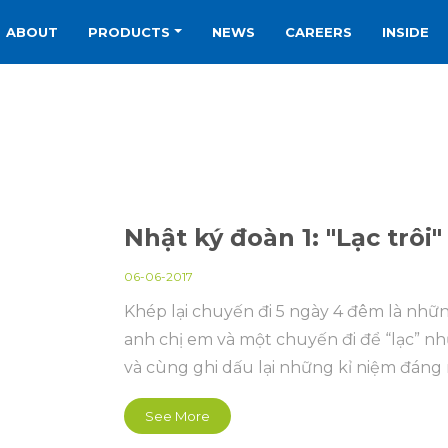
ABOUT
PRODUCTS
NEWS
CAREERS
INSIDE
Nhật ký đoàn 1: "Lạc trôi"
06-06-2017
Khép lại chuyến đi 5 ngày 4 đêm là nhữ
anh chị em và một chuyến đi để “lạc” n
và cùng ghi dấu lại những kỉ niệm đáng 
See More