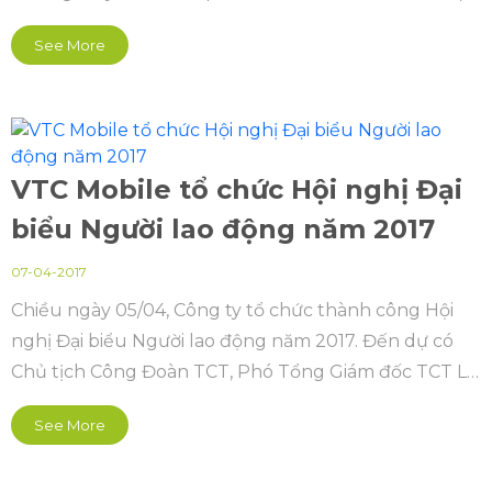
công ty và ban văn hóa doanh nghiệp đối với các
See More
nhân sự mới của công ty
VTC Mobile tổ chức Hội nghị Đại
biểu Người lao động năm 2017
07-04-2017
Chiều ngày 05/04, Công ty tổ chức thành công Hội
nghị Đại biểu Người lao động năm 2017. Đến dự có
Chủ tịch Công Đoàn TCT, Phó Tổng Giám đốc TCT Lê
Kinh Lộc cùng sự hiện diện của Ban lãnh đạo VTC
See More
Mobile cùng 76 Đại biểu đại diện cho Người lao động
Công ty.