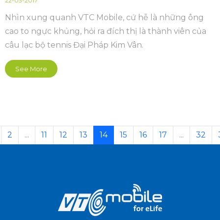
22-03-2017
Nhìn xung quanh VTC Mobile, cứ hễ là những ông
cao to ngực khủng, hỏi ra đích thị là thành viên của
câu lạc bộ tennis Đại Pháp Kim Vân.
See More
2
...
11
12
13
14
15
16
17
...
32