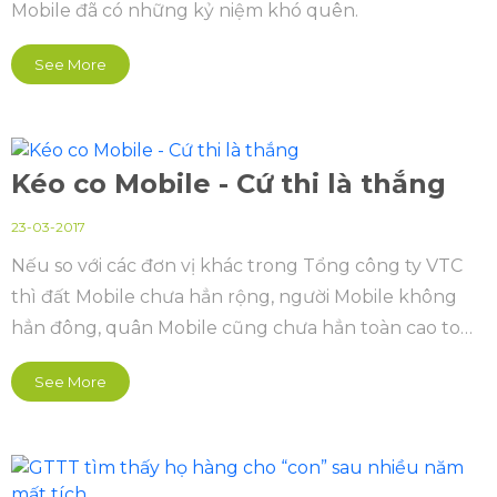
Mobile đã có những kỷ niệm khó quên.
See More
Kéo co Mobile - Cứ thi là thắng
23-03-2017
Nếu so với các đơn vị khác trong Tổng công ty VTC
thì đất Mobile chưa hẳn rộng, người Mobile không
hẳn đông, quân Mobile cũng chưa hẳn toàn cao to
lực lưỡng. Thế nhưng cứ hễ tham gia giải thể thao
See More
nào là Mobile lại ẵm huy chương giải đó...