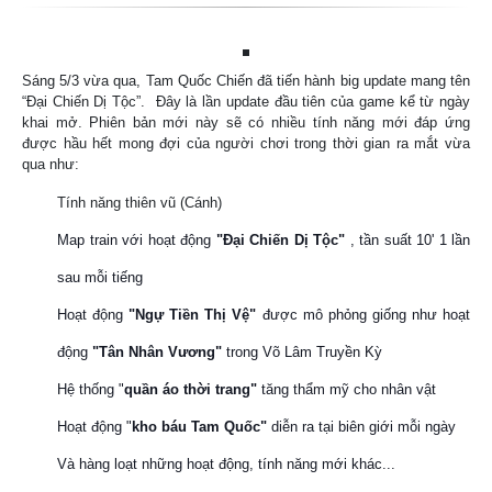
Sáng 5/3 vừa qua, Tam Quốc Chiến đã tiến hành big update mang tên
“Đại Chiến Dị Tộc”. Đây là lần update đầu tiên của game kể từ ngày
khai mở. Phiên bản mới này sẽ có nhiều tính năng mới đáp ứng
được hầu hết mong đợi của người chơi trong thời gian ra mắt vừa
qua như:
Tính năng thiên vũ (Cánh)
Map train với hoạt động
"Đại Chiến Dị Tộc"
, tần suất 10' 1 lần
sau mỗi tiếng
Hoạt động
"Ngự Tiền Thị Vệ"
được mô phỏng giống như hoạt
động
"Tân Nhân Vương"
trong Võ Lâm Truyền Kỳ
Hệ thống "
quần áo thời trang"
tăng thẩm mỹ cho nhân vật
Hoạt động "
kho báu Tam Quốc"
diễn ra tại biên giới mỗi ngày
Và hàng loạt những hoạt động, tính năng mới khác...