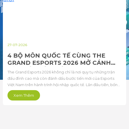
27-07-2026
4 BỘ MÔN QUỐC TẾ CÙNG THE
GRAND ESPORTS 2026 MỞ CÁNH
CỬA KẾT NỐI THẾ GIỚI
The Grand Esports 2026 không chỉ là nơi quy tụ những trận
đấu đỉnh cao mà còn đánh dấu bước tiến mới của Esports
Việt Nam trên hành trình hội nhập quốc tế. Lần đầu tiên, bốn
bộ môn quốc tế gồm Audition PC, Au Mobile, Street Fighter 6
Xem Thêm
và Summoners War: Sky Arena cùng góp mặt trong một kỳ
đại hội quy mô lớn, quy tụ tuyển thủ và cộng đồng người hâm
mộ từ nhiều quốc gia.