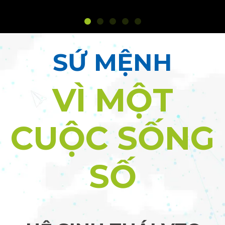
SỨ MỆNH
VÌ MỘT
CUỘC SỐNG
SỐ