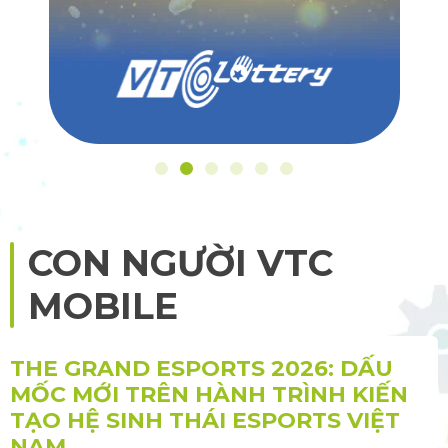
CON NGƯỜI VTC
MOBILE
THE GRAND ESPORTS 2026: DẤU
MỐC MỚI TRÊN HÀNH TRÌNH KIẾN
TẠO HỆ SINH THÁI ESPORTS VIỆT
NAM