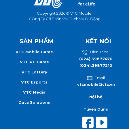
Copyright 2026 © VTC Mobile.
CÔng Ty Cổ Phần Vtc Dịch Vụ Di Động
SẢN PHẨM
KẾT NỐI
VTC Mobile Game
Điện Thoại
(024).39877470
VTC PC Game
(024).39877210
VTC Lottery
Email
VTC Esports
vtcmobile@vtc.vn
VTC Media
Nội bộ
Data Solutions
Tuyển Dụng