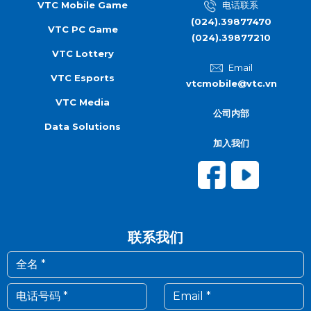
VTC Mobile Game
电话联系
(024).39877470
VTC PC Game
(024).39877210
VTC Lottery
Email
VTC Esports
vtcmobile@vtc.vn
VTC Media
公司内部
Data Solutions
加入我们
联系我们