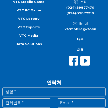
VTC Mobile Game
전화
(024).39877470
VTC PC Game
(024).39877210
VTC Lottery
Email
VTC Esports
vtcmobile@vtc.vn
VTC Media
내부
Data Solutions
채용
연락처