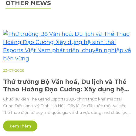
OTHER NEWS
23-07-2026
Thứ trưởng Bộ Văn hoá, Du lịch và Thể
Thao Hoàng Đạo Cương: Xây dựng hệ
sinh thái Esports Việt Nam phát triển,
Chuỗi sự kiện The Grand Esports 2026 chính thức khai mạc tại
chuyên nghiệp và bền vững
Cung Điền kinh Mỹ Đình (Hà Nội). Đây là lần đầu tiên một sự kiện
Thể thao điện tử quy mô quốc gia và khu vực cũng như châu lục,
được tổ chức bài bản hoành tráng mở ra kỷ nguyên mới theo
hướng chuyên nghiệp hóa sâu sắc.
Xem Thêm