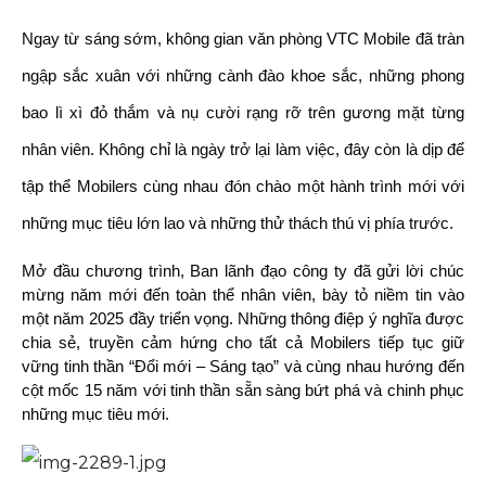
Ngay từ sáng sớm, không gian văn phòng VTC Mobile đã tràn
ngập sắc xuân với những cành đào khoe sắc, những phong
bao lì xì đỏ thắm và nụ cười rạng rỡ trên gương mặt từng
nhân viên. Không chỉ là ngày trở lại làm việc, đây còn là dịp để
tập thể Mobilers cùng nhau đón chào một hành trình mới với
những mục tiêu lớn lao và những thử thách thú vị phía trước.
Mở đầu chương trình, Ban lãnh đạo công ty đã gửi lời chúc
mừng năm mới đến toàn thể nhân viên, bày tỏ niềm tin vào
một năm 2025 đầy triển vọng. Những thông điệp ý nghĩa được
chia sẻ, truyền cảm hứng cho tất cả Mobilers tiếp tục giữ
vững tinh thần “Đổi mới – Sáng tạo” và cùng nhau hướng đến
cột mốc 15 năm với tinh thần sẵn sàng bứt phá và chinh phục
những mục tiêu mới.