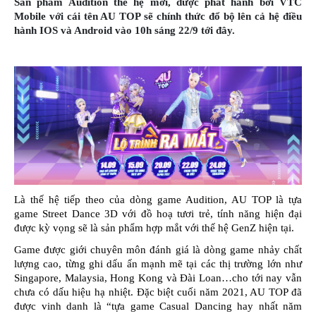
Sản phẩm Audition thế hệ mới, được phát hành bởi VTC
Mobile với cái tên AU TOP sẽ chính thức đổ bộ lên cả hệ điều
hành IOS và Android vào 10h sáng 22/9 tới đây.
Là thế hệ tiếp theo của dòng game Audition, AU TOP là tựa
game Street Dance 3D với đồ hoạ tươi trẻ, tính năng hiện đại
được kỳ vọng sẽ là sản phẩm hợp mắt với thế hệ GenZ hiện tại.
Game được giới chuyên môn đánh giá là dòng game nhảy chất
lượng cao, từng ghi dấu ấn mạnh mẽ tại các thị trường lớn như
Singapore, Malaysia, Hong Kong và Đài Loan…cho tới nay vẫn
chưa có dấu hiệu hạ nhiệt. Đặc biệt cuối năm 2021, AU TOP đã
được vinh danh là “tựa game Casual Dancing hay nhất năm