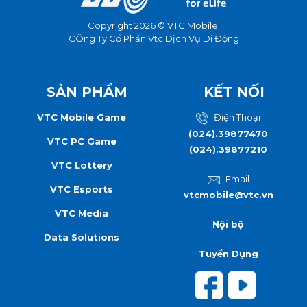
Copyright 2026 © VTC Mobile.
CÔng Ty Cổ Phần Vtc Dịch Vụ Di Động
SẢN PHẨM
KẾT NỐI
VTC Mobile Game
Điện Thoại
(024).39877470
VTC PC Game
(024).39877210
VTC Lottery
Email
VTC Esports
vtcmobile@vtc.vn
VTC Media
Nội bộ
Data Solutions
Tuyển Dụng