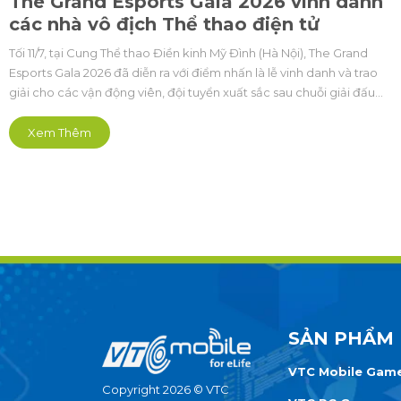
The Grand Esports Gala 2026 vinh danh
các nhà vô địch Thể thao điện tử
Tối 11/7, tại Cung Thể thao Điền kinh Mỹ Đình (Hà Nội), The Grand
Esports Gala 2026 đã diễn ra với điểm nhấn là lễ vinh danh và trao
giải cho các vận động viên, đội tuyển xuất sắc sau chuỗi giải đấu
Cúp Thể thao điện tử Quốc gia (Vietnam Esports National Cup -
VENC) và Esports Grand Championship (EGC).
Xem Thêm
SẢN PHẨM
VTC Mobile Gam
Copyright 2026 © VTC