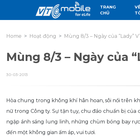
TRANG
V
CHỦ
T
Home
Hoạt động
Mùng 8/3 – Ngày của “Lady” V
Mùng 8/3 – Ngày của “
30-03-2013
Hòa chung trong không khí hân hoan, sôi nổi trên k
nữ trong Công ty. Sự tận tụy, chu đáo chuẩn bị của
ngập ánh sáng lung linh, những chùm bóng bay rực 
đến một không gian ấm áp, vui tươi.