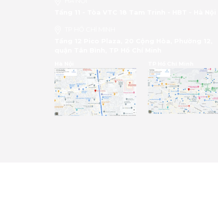
HÀ NỘI
Tầng 11 - Tòa VTC 18 Tam Trinh - HBT - Hà Nội
TP HỒ CHÍ MINH
Tầng 12 Pico Plaza, 20 Cộng Hòa, Phường 12,
quận Tân Bình, TP Hồ Chí Minh
Hà Nội
TP Hồ Chí Minh