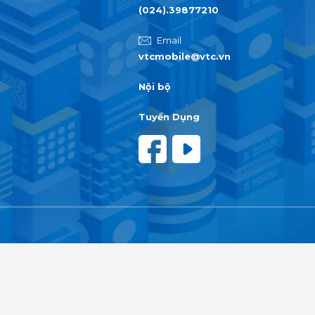
(024).39877210
Email
vtcmobile@vtc.vn
Nội bộ
Tuyển Dụng