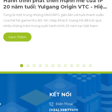
Hành trình phát triển mạnh mẽ của IP
20 năm tuổi: Yulgang Origin VTC - Hiệp
khách PC
Từng là một trong những MMORPG gắn liền với tuổi thanh xuân
của thế hệ game thủ 8X, 9X, Hiệp Khách Giang Hồ đã trải qua
nhiều thăng trầm trong suốt hành trình 20 năm tại Việt Nam.
Xem Thêm
KẾT NỐI
e
Điện Thoại
(024).39877470