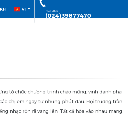
SKH
VI
HOTLINE
(024)39877470
bừng tổ chức chương trình chào mừng, vinh danh phái
 các chị em ngay từ những phút đầu. Hội trường tràn
ếng nhạc rộn rã vang lên. Tất cả hòa vào nhau mang