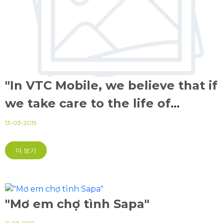
"In VTC Mobile, we believe that if
we take care to the life of
employee, they will do with us
13-03-2015
forever"
더 보기
"Mơ em chợ tình Sapa"