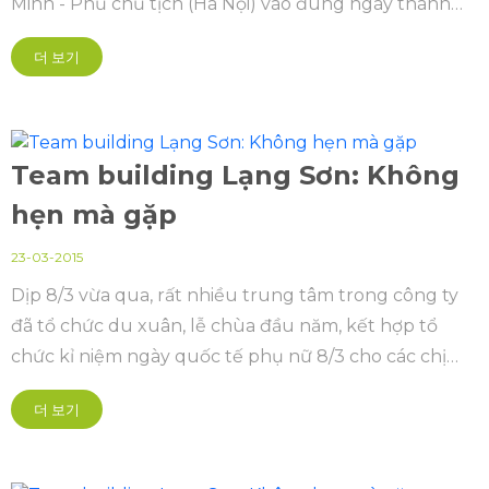
Minh - Phủ chủ tịch (Hà Nội) vào đúng ngày thành
lập Đoàn TNCS Hồ Chí Minh (26/3)
더 보기
Team building Lạng Sơn: Không
hẹn mà gặp
23-03-2015
Dịp 8/3 vừa qua, rất nhiều trung tâm trong công ty
đã tổ chức du xuân, lễ chùa đầu năm, kết hợp tổ
chức kỉ niệm ngày quốc tế phụ nữ 8/3 cho các chị
em bộ phận mình...
더 보기