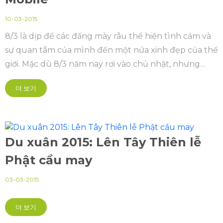
10-03-2015
8/3 là dịp để các đấng mày râu thể hiện tình cảm và
sự quan tâm của mình đến một nửa xinh đẹp của thế
giới. Mặc dù 8/3 năm nay rơi vào chủ nhật, nhưng
không vì thế mà ngày Quốc tế phụ nữ bị lãng quên
더 보기
tại VTC Mobile...
Du xuân 2015: Lên Tây Thiên lễ
Phật cầu may
03-03-2015
더 보기