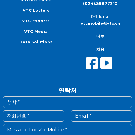
(024).39877210
VTC Lottery
Email
VTC Esports
vtcmobile@vtc.vn
VTC Media
내부
Data Solutions
채용
연락처