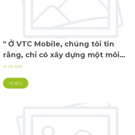
" Ở VTC Mobile, chúng tôi tin
rằng, chỉ có xây dựng một môi
trường vì nhân viên mới là cách
13-03-2015
hiệu quả nhất để nhân viên gắn
더 보기
bó lâu dài với doanh nghiệp "