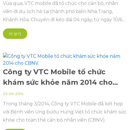
Vừa qua, VTC mobile đã tổ chức cho cán bộ, nhân
viên đi du lịch hè tại thành phố biển Nha Trang,
Khánh Hòa. Chuyến đi kéo dài 04 ngày, từ ngày 10/6
đến ngày 13/6 với sự tham gia của hơn 150 người là
더 보기
khách mời, cán bộ nhân viên công ty và người thân
Công ty VTC Mobile tổ chức
khám sức khỏe năm 2014 cho
CBNV.
02-04-2014
Trong tháng 3/2014, Công ty VTC Mobile đã kết hợp
với Bệnh viên Ung bướu Hưng Việt tổ chức khám sức
khỏe cho toàn thể cán bộ nhân viên (CBNV).