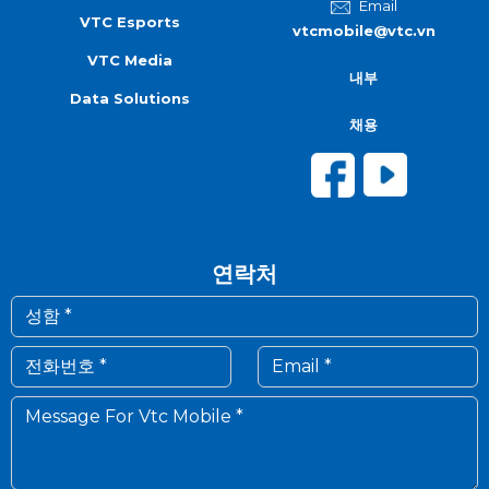
Email
VTC Esports
vtcmobile@vtc.vn
VTC Media
내부
Data Solutions
채용
연락처