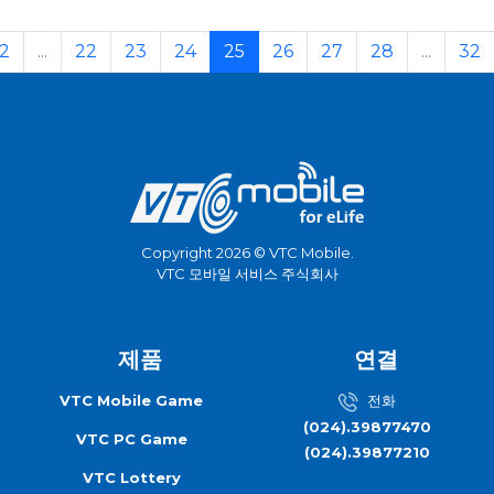
2
...
22
23
24
25
26
27
28
...
32
Copyright 2026 © VTC Mobile.
VTC 모바일 서비스 주식회사
제품
연결
VTC Mobile Game
전화
(024).39877470
VTC PC Game
(024).39877210
VTC Lottery