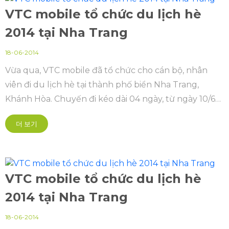
VTC mobile tổ chức du lịch hè
2014 tại Nha Trang
18-06-2014
Vừa qua, VTC mobile đã tổ chức cho cán bộ, nhân
viên đi du lịch hè tại thành phố biển Nha Trang,
Khánh Hòa. Chuyến đi kéo dài 04 ngày, từ ngày 10/6
đến ngày 13/6 với sự tham gia của hơn 150 người là
더 보기
khách mời, cán bộ nhân viên công ty và người thân
VTC mobile tổ chức du lịch hè
2014 tại Nha Trang
18-06-2014